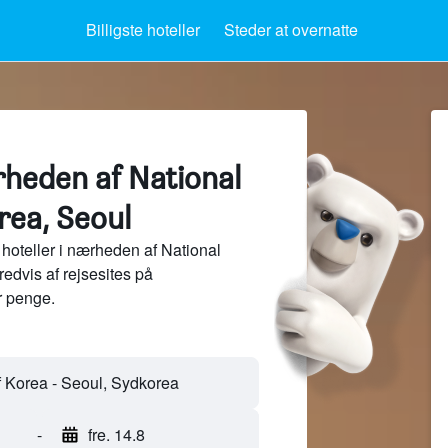
Billigste hoteller
Steder at overnatte
rheden af National
rea, Seoul
hoteller i nærheden af National
redvis af rejsesites på
 penge.
f Korea - Seoul, Sydkorea
-
fre. 14.8