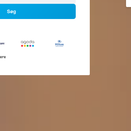
Søg
lere