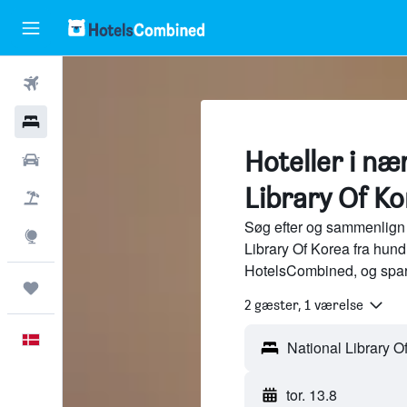
Fly
Hotel
Hoteller i næ
Billeje
Library Of Ko
Pakkerejser
Søg efter og sammenlign 
Explore
Library Of Korea fra hund
HotelsCombined, og spar
Trips
2 gæster, 1 værelse
Dansk
National Library O
tor. 13.8