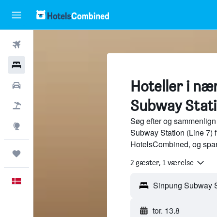
Fly
Hotel
Hoteller i n
Billeje
Subway Statio
Pakkerejser
Søg efter og sammenlign 
Explore
Subway Station (Line 7) f
HotelsCombined, og spar
Trips
2 gæster, 1 værelse
Dansk
tor. 13.8