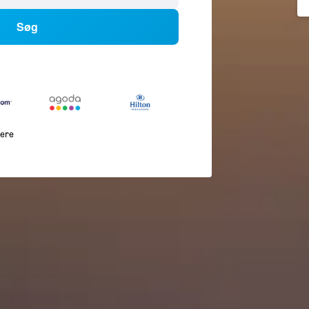
Søg
lere