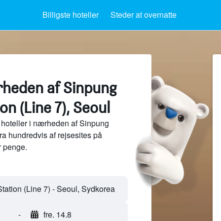
Billigste hoteller
Steder at overnatte
ærheden af Sinpung
n (Line 7), Seoul
hoteller i nærheden af Sinpung
ra hundredvis af rejsesites på
 penge.
-
fre. 14.8