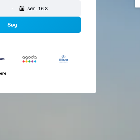
-
søn. 16.8
Søg
lere