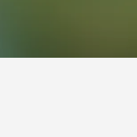
le Market
t besøge for at finde ejendomme i
ttige oplysninger og tilbud for det