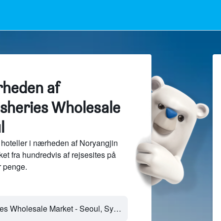
rheden af
isheries Wholesale
l
hoteller i nærheden af Noryangjin
t fra hundredvis af rejsesites på
 penge.