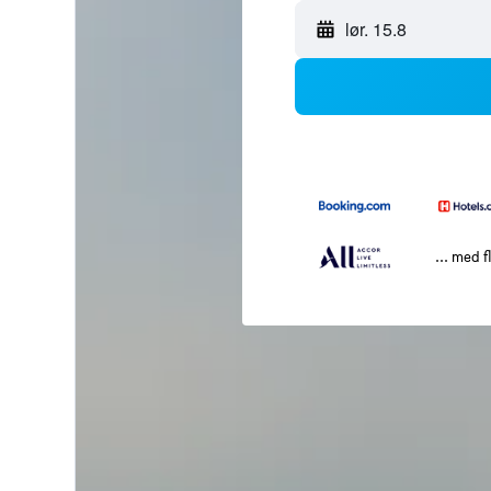
lør. 15.8
... med f