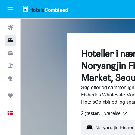
Fly
Hotel
Hoteller i næ
Billeje
Noryangjin F
Pakkerejser
Market, Seou
Explore
Søg efter og sammenlign 
Fisheries Wholesale Marke
Trips
HotelsCombined, og spar
Dansk
2 gæster, 1 værelse