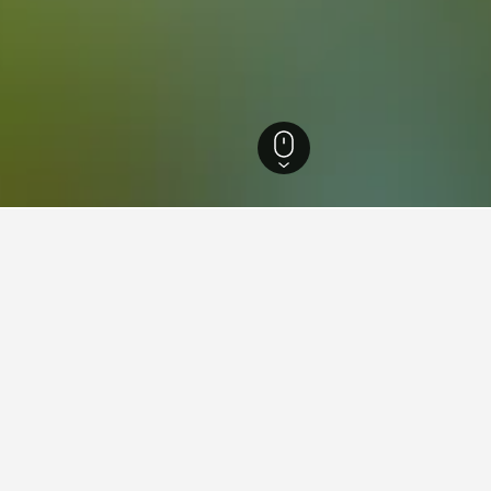
Dongjak-gu
Noryangjin Fisheries Wholesale Market
oryangjin Fisheries Wholesa
 tæt på Noryangjin Fisheries Wholesale Market, du planlægger a
brugere klikke på et hotel, de er interesserede i, for at finde ny