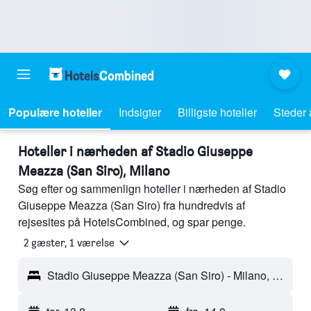
Populære hoteller
Indsigter
Billigste hoteller
Steder 
Hoteller i nærheden af Stadio Giuseppe
Meazza (San Siro), Milano
Søg efter og sammenlign hoteller i nærheden af Stadio
Giuseppe Meazza (San Siro) fra hundredvis af
rejsesites på HotelsCombined, og spar penge.
2 gæster, 1 værelse
Stadio Giuseppe Meazza (San Siro) - Milano, Milano, Italien