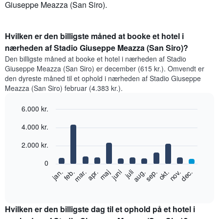
Giuseppe Meazza (San Siro).
Hvilken er den billigste måned at booke et hotel i
nærheden af Stadio Giuseppe Meazza (San Siro)?
Den billigste måned at booke et hotel i nærheden af Stadio
Giuseppe Meazza (San Siro) er december (615 kr.). Omvendt er
den dyreste måned til et ophold i nærheden af Stadio Giuseppe
Meazza (San Siro) februar (4.383 kr.).
6.000 kr.
Bar
Chart
4.000 kr.
graphic.
chart
with
12
2.000 kr.
bars.
0
Følgende
feb.
maj
aug.
nov.
jan.
apr.
juli
okt.
mar.
juni
sep.
dec.
diagram
End
of
viser
interactive
den
chart
gennemsnitlige
Hvilken er den billigste dag til et ophold på et hotel i
pris