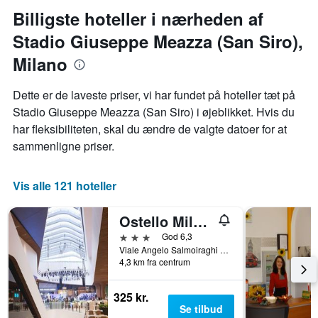
for
i
Billigste hoteller i nærheden af
et
ugen
værelse
Stadio Giuseppe Meazza (San Siro),
Diagrammet
har
Milano
1
x-
akse,
Dette er de laveste priser, vi har fundet på hoteller tæt på
der
Stadio Giuseppe Meazza (San Siro) i øjeblikket. Hvis du
viser
har fleksibiliteten, skal du ændre de valgte datoer for at
ugedagene.
sammenligne priser.
Diagrammet
har
1
Vis alle 121 hoteller
y-
akse,
der
Ostello Milano
viser
3 stjerner
God 6,3
den
Viale Angelo Salmoiraghi 1, Milano, Milano, Italien
gennemsnitlige
4,3 km fra centrum
pris
for
et
325 kr.
værelse
Se tilbud