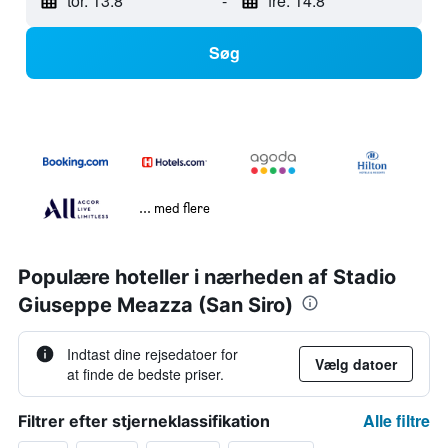
tor. 13.8
-
fre. 14.8
Søg
... med flere
Populære hoteller i nærheden af Stadio
Giuseppe Meazza (San Siro)
Indtast dine rejsedatoer for
Vælg datoer
at finde de bedste priser.
Alle filtre
Filtrer efter stjerneklassifikation