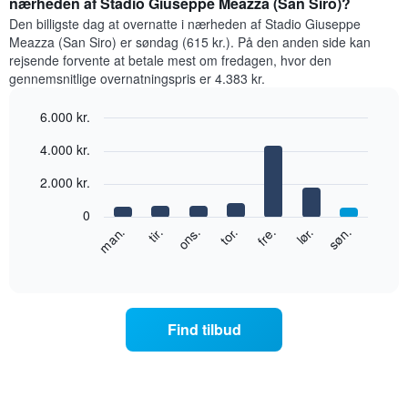
nærheden af Stadio Giuseppe Meazza (San Siro)?
for
Den billigste dag at overnatte i nærheden af Stadio Giuseppe
et
Meazza (San Siro) er søndag (615 kr.). På den anden side kan
værelse
rejsende forvente at betale mest om fredagen, hvor den
hver
gennemsnitlige overnatningspris er 4.383 kr.
måned
Diagrammet
6.000 kr.
har
1
Bar
Chart
4.000 kr.
x-
graphic.
chart
with
akse,
2.000 kr.
7
der
bars.
viser
0
måneder.
Følgende
lør.
tor.
tir.
søn.
fre.
ons.
man.
Diagrammet
diagram
End
har
of
viser
1
interactive
den
chart
y-
gennemsnitlige
akse,
pris
der
Find tilbud
for
viser
et
den
værelse
gennemsnitlige
hver
pris
dag