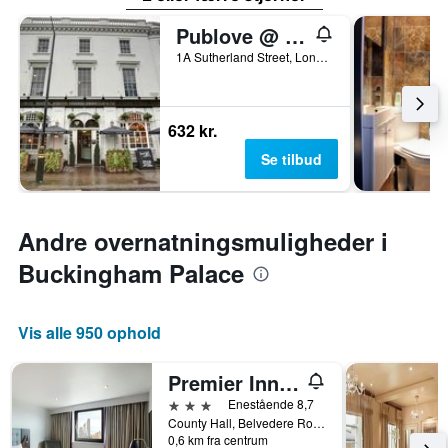
Publove @ The White Ferry, Victoria
1A Sutherland Street, London, Storbritannien
632 kr.
Se tilbud
Andre overnatningsmuligheder i
Buckingham Palace
Vis alle 950 ophold
Premier Inn London County Hall
3 stjerner
Enestående 8,7
County Hall, Belvedere Road, London SE1 7PB, London, Storbritannien
0,6 km fra centrum