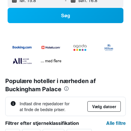
lør. 15.8
-
søn. 16.8
Søg
... med flere
Populære hoteller i nærheden af
Buckingham Palace
Indtast dine rejsedatoer for
Vælg datoer
at finde de bedste priser.
Alle filtre
Filtrer efter stjerneklassifikation