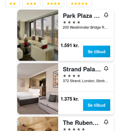
Park Plaza Westminster Bridge London
4 stjerner
200 Westminster Bridge Road, London, Storbritannien
1.591 kr.
Se tilbud
Strand Palace Hotel
4 stjerner
372 Strand, London, Storbritannien
1.375 kr.
Se tilbud
The Rubens at the Palace
5 stjerner