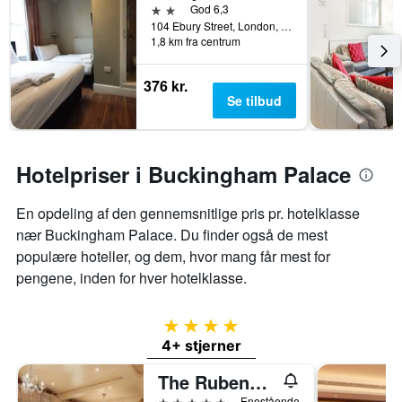
2 stjerner
God 6,3
104 Ebury Street, London, Storbritannien
1,8 km fra centrum
376 kr.
Se tilbud
Hotelpriser i Buckingham Palace
En opdeling af den gennemsnitlige pris pr. hotelklasse
nær Buckingham Palace. Du finder også de mest
populære hoteller, og dem, hvor mang får mest for
pengene, inden for hver hotelklasse.
4 stjerner
4+ stjerner
The Rubens at the Palace
5 stjerner
Enestående