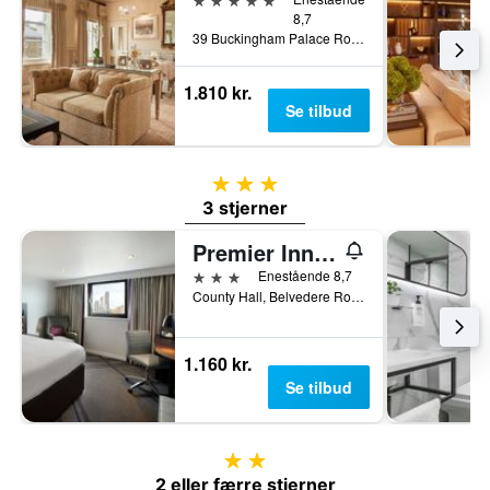
8,7
39 Buckingham Palace Road, London, Storbritannien
1.810 kr.
Se tilbud
3 stjerner
3 stjerner
Premier Inn London County Hall
3 stjerner
Enestående 8,7
County Hall, Belvedere Road, London SE1 7PB, London, Storbritannien
1.160 kr.
Se tilbud
2 stjerner
2 eller færre stjerner