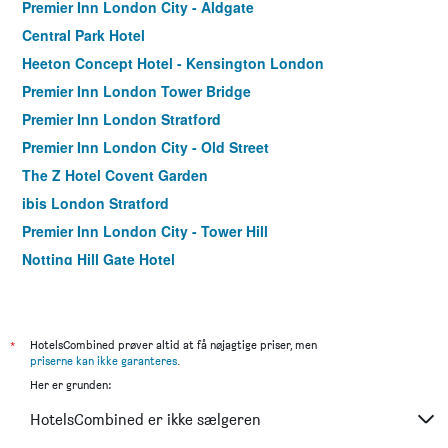
Premier Inn London City - Aldgate
Central Park Hotel
Heeton Concept Hotel - Kensington London
Premier Inn London Tower Bridge
Premier Inn London Stratford
Premier Inn London City - Old Street
The Z Hotel Covent Garden
ibis London Stratford
Premier Inn London City - Tower Hill
Notting Hill Gate Hotel
Premier Inn London County Hall
Point A London Liverpool Street
Staycity Aparthotels Greenwich High Road
*
HotelsCombined prøver altid at få nøjagtige priser, men
priserne kan ikke garanteres
.
The Corner London City
Her er grunden:
Moxy London Stratford
HotelsCombined er ikke sælgeren
Vancouver Studios