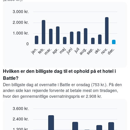
3.000 kr.
Bar
Chart
2.000 kr.
graphic.
chart
with
12
1.000 kr.
bars.
0
Følgende
feb.
maj
aug.
nov.
jan.
apr.
juli
okt.
mar.
juni
sep.
dec.
diagram
End
of
viser
interactive
den
chart
gennemsnitlige
Hvilken er den billigste dag til et ophold på et hotel i
pris
Battle?
for
Den billigste dag at overnatte i Battle er onsdag (753 kr.). På den
et
anden side kan rejsende forvente at betale mest om tirsdagen,
værelse
hvor den gennemsnitlige overnatningspris er 2.908 kr.
hver
måned
3.600 kr.
Diagrammet
har
Bar
Chart
2.400 kr.
graphic.
1
chart
with
x-
1.200 kr.
7