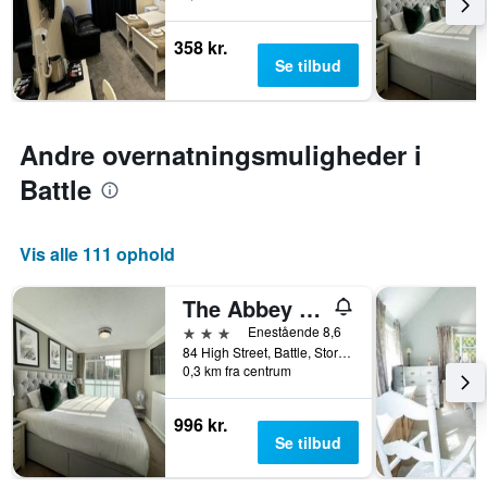
der
viser
blev
hotelkategorier
358 kr.
fundet
efter
Se tilbud
inden
antal
for
stjerner.
de
Diagrammet
seneste
har
Andre overnatningsmuligheder i
3
1
dage
Battle
y-
akse,
der
viser
Vis alle 111 ophold
den
gennemsnitlige
The Abbey Hotel
pris
for
3 stjerner
Enestående 8,6
et
84 High Street, Battle, Storbritannien
værelse
0,3 km fra centrum
til
weekenden,
996 kr.
der
Se tilbud
blev
fundet