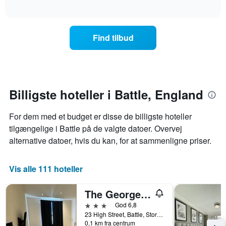
pris
interactive
akse,
for
chart
der
et
viser
værelse
Find tilbud
hotelkategorier
til
efter
weekenden,
antal
der
stjerner.
blev
Diagrammet
fundet
har
inden
Billigste hoteller i Battle, England
1
for
y-
de
akse,
For dem med et budget er disse de billigste hoteller
seneste
der
tilgængelige i Battle på de valgte datoer. Overvej
3
viser
dage
alternative datoer, hvis du kan, for at sammenligne priser.
den
samlet
gennemsnitlige
efter
pris
stjerneklassificering
Vis alle 111 hoteller
for
Diagrammet
et
har
værelse
The George Hotel
1
til
3 stjerner
God 6,8
x-
i
23 High Street, Battle, Storbritannien
akse,
nat,
0,1 km fra centrum
der