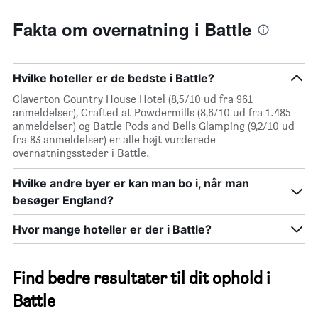
inden
for
Fakta om overnatning i Battle
de
seneste
3
dage
Hvilke hoteller er de bedste i Battle?
Claverton Country House Hotel (8,5/10 ud fra 961
anmeldelser), Crafted at Powdermills (8,6/10 ud fra 1.485
anmeldelser) og Battle Pods and Bells Glamping (9,2/10 ud
fra 83 anmeldelser) er alle højt vurderede
overnatningssteder i Battle.
Hvilke andre byer er kan man bo i, når man
besøger England?
Hvor mange hoteller er der i Battle?
Find bedre resultater til dit ophold i
Battle