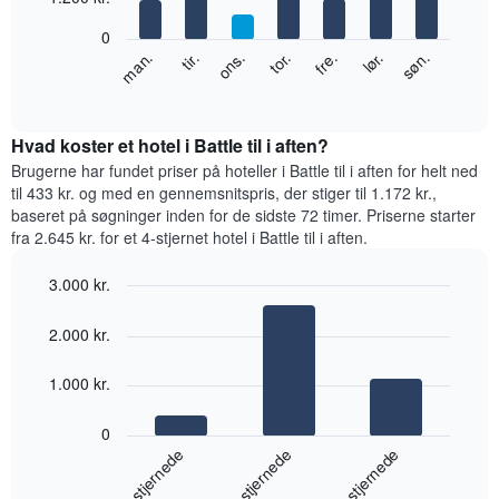
akse,
bars.
der
0
viser
Følgende
lør.
tor.
tir.
søn.
fre.
ons.
man.
måneder.
diagram
End
Diagrammet
of
viser
har
interactive
den
chart
1
gennemsnitlige
Hvad koster et hotel i Battle til i aften?
y-
pris
Brugerne har fundet priser på hoteller i Battle til i aften for helt ned
akse,
for
til 433 kr. og med en gennemsnitspris, der stiger til 1.172 kr.,
der
et
viser
baseret på søgninger inden for de sidste 72 timer. Priserne starter
værelse
den
fra 2.645 kr. for et 4-stjernet hotel i Battle til i aften.
hver
gennemsnitlige
dag
pris
3.000 kr.
i
for
Bar
ugen
Chart
et
graphic.
chart
Diagrammet
2.000 kr.
værelse
with
har
3
1
bars.
1.000 kr.
x-
akse,
Følgende
0
der
diagram
4-stjernede
3-stjernede
5-stjernede
viser
viser
ugedagene.
den