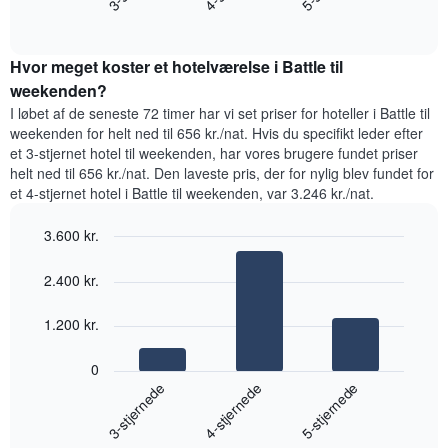
Diagrammet
End
gennemsnitlige
har
of
pris
interactive
1
for
chart
y-
Hvor meget koster et hotelværelse i Battle til
et
akse,
værelse
weekenden?
der
til
I løbet af de seneste 72 timer har vi set priser for hoteller i Battle til
viser
i
weekenden for helt ned til 656 kr./nat. Hvis du specifikt leder efter
den
nat,
et 3-stjernet hotel til weekenden, har vores brugere fundet priser
gennemsnitlige
der
helt ned til 656 kr./nat. Den laveste pris, der for nylig blev fundet for
pris
blev
for
et 4-stjernet hotel i Battle til weekenden, var 3.246 kr./nat.
fundet
et
inden
værelse
3.600 kr.
for
de
Bar
Chart
graphic.
chart
seneste
2.400 kr.
with
3
3
dage
bars.
1.200 kr.
samlet
efter
Følgende
0
stjerneklassificering
diagram
4-stjernede
3-stjernede
5-stjernede
Diagrammet
viser
har
den
1
End
gennemsnitlige
x-
of