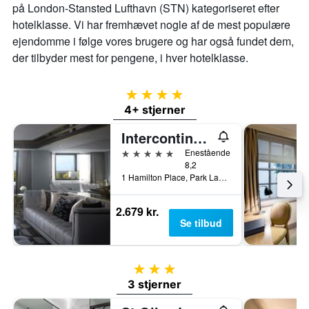
på London-Stansted Lufthavn (STN) kategoriseret efter
hotelklasse. Vi har fremhævet nogle af de mest populære
ejendomme i følge vores brugere og har også fundet dem,
der tilbyder mest for pengene, i hver hotelklasse.
4 stjerner
4+ stjerner
Intercontinental Hotels London Park Lane By IHG
5 stjerner
Enestående
8,2
1 Hamilton Place, Park Lane, London, Storbritannien
2.679 kr.
Se tilbud
3 stjerner
3 stjerner