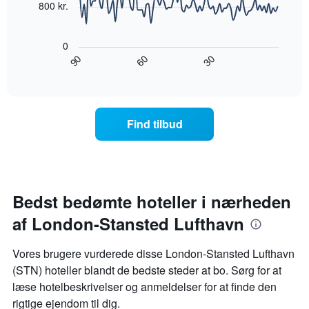
akse,
800 kr.
der
Følgende
viser
diagram
ugedagene.
0
viser,
Diagrammet
90
30
60
hvordan
End
har
of
prisen
interactive
1
på
chart
y-
et
akse,
værelse
Find tilbud
der
ændrer
viser
sig,
den
når
gennemsnitlige
datoen
pris
for
for
opholdet
Bedst bedømte hoteller i nærheden
et
nærmer
værelse
af London-Stansted Lufthavn
sig
Diagrammet
har
Vores brugere vurderede disse London-Stansted Lufthavn
1
(STN) hoteller blandt de bedste steder at bo. Sørg for at
x-
læse hotelbeskrivelser og anmeldelser for at finde den
akse,
der
rigtige ejendom til dig.