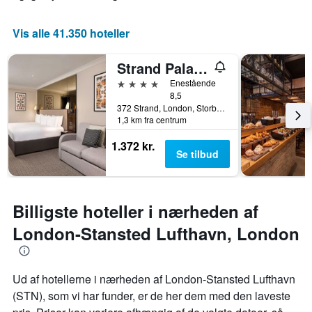
viser
antallet
af
Vis alle 41.350 hoteller
dage
før
Strand Palace Hotel
opholdet
Diagrammet
4 stjerner
Enestående
har
8,5
372 Strand, London, Storbritannien
1
1,3 km fra centrum
y-
akse,
1.372 kr.
der
Se tilbud
viser
den
gennemsnitlige
pris
Billigste hoteller i nærheden af
for
et
London-Stansted Lufthavn, London
værelse
Ud af hotellerne i nærheden af London-Stansted Lufthavn
(STN), som vi har funder, er de her dem med den laveste