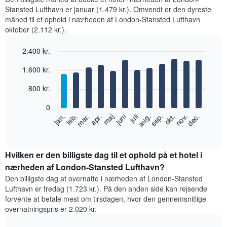
Stansted Lufthavn er januar (1.479 kr.). Omvendt er den dyreste
måned til et ophold i nærheden af London-Stansted Lufthavn
oktober (2.112 kr.).
2.400 kr.
Bar
Chart
1.600 kr.
graphic.
chart
with
12
800 kr.
bars.
0
Følgende
feb.
maj
aug.
nov.
jan.
apr.
juli
okt.
mar.
juni
sep.
dec.
diagram
End
of
viser
interactive
den
chart
gennemsnitlige
Hvilken er den billigste dag til et ophold på et hotel i
pris
nærheden af London-Stansted Lufthavn?
for
Den billigste dag at overnatte i nærheden af London-Stansted
et
Lufthavn er fredag (1.723 kr.). På den anden side kan rejsende
værelse
forvente at betale mest om tirsdagen, hvor den gennemsnitlige
hver
overnatningspris er 2.020 kr.
måned
Diagrammet