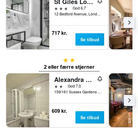
St Giles London A St Giles Hotel
3 stjerner
God 6,7
12 Bedford Avenue, London, Storbritannien
717 kr.
Se tilbud
2 stjerner
2 eller færre stjerner
Alexandra Hotel
2 stjerner
God 7,0
159/161 Sussex Gardens Hyde Park, London, Storbritannien
609 kr.
Se tilbud