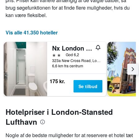
pris. Priser kan variere afhængig af de valgte datoer, så
brug søgefunktionen for at finde flere muligheder, hvis du
kan være fleksibel.
Vis alle 41.350 hoteller
Nx London Hostel
2 stjerner
God 6,2
323a New Cross Road, London, Storbritannien
6,6 km fra centrum
175 kr.
Se tilbud
Hotelpriser i London-Stansted
Lufthavn
Nogle af de bedste muligheder for at reservere et hotel tæt