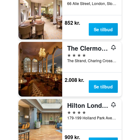
66 Alie Street, London, Storbritannien
852 kr.
Se tilbud
The Clermont London, Charing Cross
4 stjerner
The Strand, Charing Cross, London WC2N 5HX, London, Storbritannien
2.008 kr.
Se tilbud
Hilton London Kensington
4 stjerner
179-199 Holland Park Avenue, London, Storbritannien
909 kr.