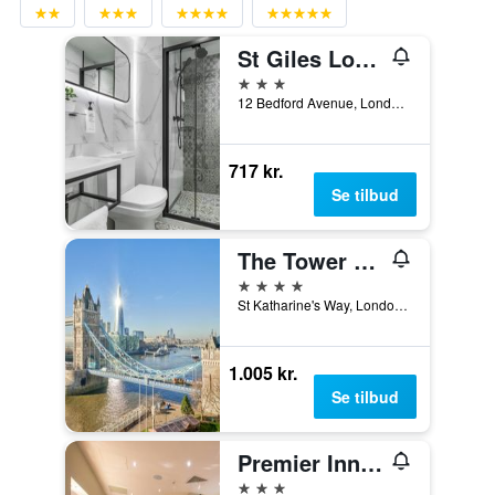
St Giles London A St Giles Hotel
3 stjerner
12 Bedford Avenue, London, Storbritannien
717 kr.
Se tilbud
The Tower Hotel, by Thistle
4 stjerner
St Katharine's Way, London, Storbritannien
1.005 kr.
Se tilbud
Premier Inn London City - Aldgate
3 stjerner