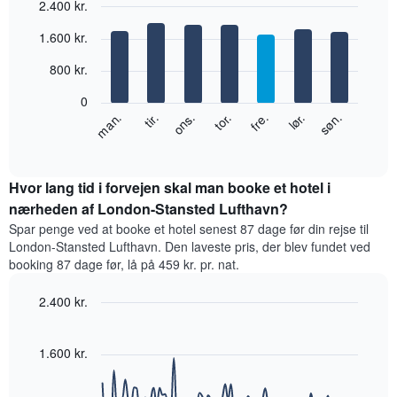
2.400 kr.
har
1
Bar
Chart
1.600 kr.
x-
graphic.
chart
with
akse,
800 kr.
7
der
bars.
viser
0
måneder.
Følgende
lør.
tor.
tir.
søn.
fre.
ons.
man.
Diagrammet
diagram
End
har
of
viser
1
interactive
den
chart
y-
gennemsnitlige
Hvor lang tid i forvejen skal man booke et hotel i
akse,
pris
nærheden af London-Stansted Lufthavn?
der
for
viser
Spar penge ved at booke et hotel senest 87 dage før din rejse til
et
den
London-Stansted Lufthavn. Den laveste pris, der blev fundet ved
værelse
gennemsnitlige
booking 87 dage før, lå på 459 kr. pr. nat.
hver
pris
dag
for
2.400 kr.
i
et
ugen
Line
Chart
værelse
graphic.
Diagrammet
chart
with
1.600 kr.
har
90
1
data
x-
points.