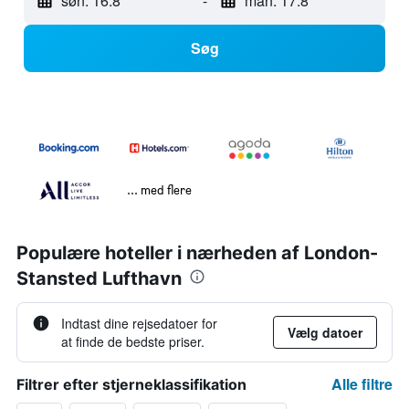
søn. 16.8
-
man. 17.8
Søg
... med flere
Populære hoteller i nærheden af London-
Stansted Lufthavn
Indtast dine rejsedatoer for
Vælg datoer
at finde de bedste priser.
Alle filtre
Filtrer efter stjerneklassifikation