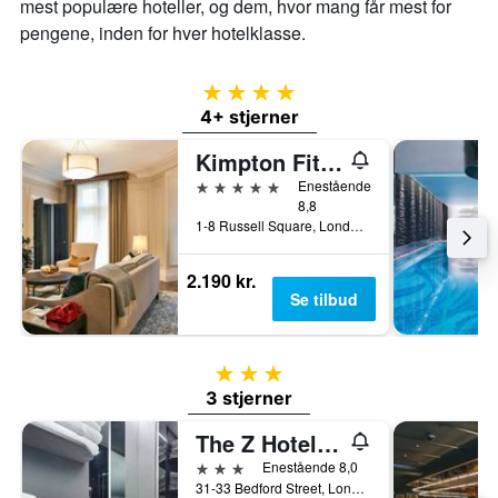
mest populære hoteller, og dem, hvor mang får mest for
pengene, inden for hver hotelklasse.
4 stjerner
4+ stjerner
Kimpton Fitzroy London
5 stjerner
Enestående
8,8
1-8 Russell Square, London, Storbritannien
2.190 kr.
Se tilbud
3 stjerner
3 stjerner
The Z Hotel Covent Garden
3 stjerner
Enestående 8,0
31-33 Bedford Street, London, Storbritannien