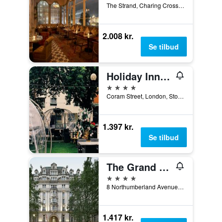
The Strand, Charing Cross, London WC2N 5HX, London, Storbritannien
2.008 kr.
Se tilbud
Holiday Inn London - Bloomsbury By IHG
4 stjerner
Coram Street, London, Storbritannien
1.397 kr.
Se tilbud
The Grand at Trafalgar Square
4 stjerner
8 Northumberland Avenue, London, Storbritannien
1.417 kr.