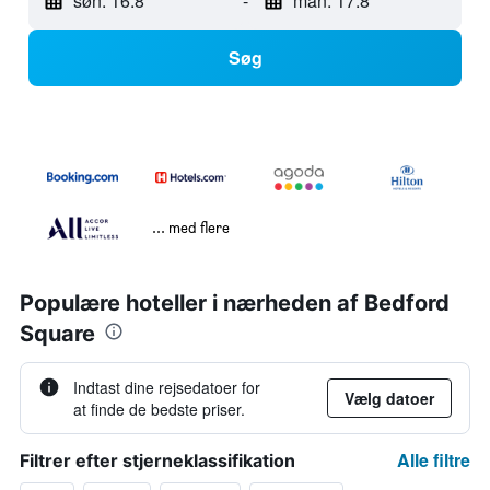
søn. 16.8
-
man. 17.8
Søg
... med flere
Populære hoteller i nærheden af Bedford
Square
Indtast dine rejsedatoer for
Vælg datoer
at finde de bedste priser.
Alle filtre
Filtrer efter stjerneklassifikation