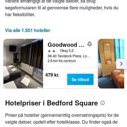
variere afhængigt af de valgte datoer, så brug
søgeformularen til at gennemse flere muligheder, hvis du
har fleksibilitet.
Vis alle 1.501 hoteller
Goodwood Hotel
2 stjerner
Okay 5,2
38-40 Tavistock Place, London, Storbritannien
2,9 km fra centrum
479 kr.
Se tilbud
Hotelpriser i Bedford Square
Priser på hoteller (gennemsnitlig overnatningspris) for de
valgte datoer, opdelt efter hotelklasse. Du finder også de