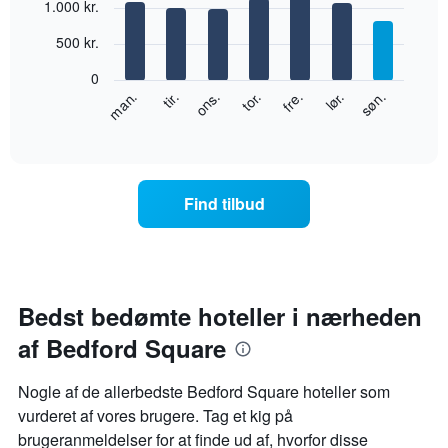
1.000 kr.
x-
graphic.
chart
with
akse,
500 kr.
7
der
bars.
viser
0
måneder.
Følgende
lør.
tor.
tir.
søn.
fre.
ons.
man.
Diagrammet
diagram
End
har
of
viser
1
interactive
den
chart
y-
gennemsnitlige
akse,
pris
der
Find tilbud
for
viser
et
den
værelse
gennemsnitlige
hver
pris
dag
for
i
Bedst bedømte hoteller i nærheden
et
ugen
værelse
af Bedford Square
Diagrammet
har
1
Nogle af de allerbedste Bedford Square hoteller som
x-
vurderet af vores brugere. Tag et kig på
akse,
brugeranmeldelser for at finde ud af, hvorfor disse
der