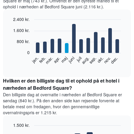
Square er maj (743 kr.). Omvendt er den dyreste måned til et
ophold i nærheden af Bedford Square juni (2.116 kr.).
2.400 kr.
Bar
Chart
1.600 kr.
graphic.
chart
with
12
800 kr.
bars.
0
Følgende
feb.
maj
aug.
nov.
jan.
apr.
juli
okt.
mar.
juni
sep.
dec.
diagram
End
of
viser
interactive
den
chart
gennemsnitlige
Hvilken er den billigste dag til et ophold på et hotel i
pris
nærheden af Bedford Square?
for
Den billigste dag at overnatte i nærheden af Bedford Square er
et
søndag (840 kr.). På den anden side kan rejsende forvente at
værelse
betale mest om fredagen, hvor den gennemsnitlige
hver
overnatningspris er 1.215 kr.
måned
Diagrammet
1.500 kr.
har
1
Bar
Chart