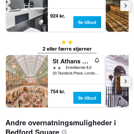
924 kr.
Se tilbud
2 stjerner
2 eller færre stjerner
St Athans Hotel
2 stjerner
Enestående 8,0
20 Tavistock Place, London, Storbritannien
754 kr.
Se tilbud
Andre overnatningsmuligheder i
Bedford Square