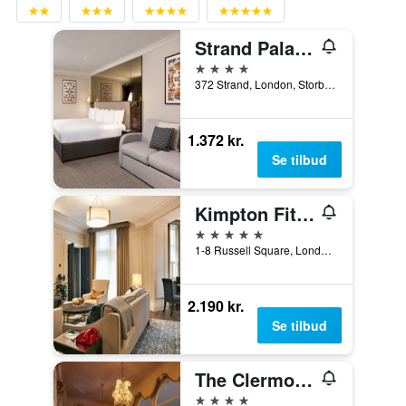
Strand Palace Hotel
4 stjerner
372 Strand, London, Storbritannien
1.372 kr.
Se tilbud
Kimpton Fitzroy London
5 stjerner
1-8 Russell Square, London, Storbritannien
2.190 kr.
Se tilbud
The Clermont London, Charing Cross
4 stjerner