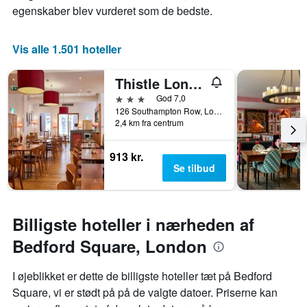
viser
egenskaber blev vurderet som de bedste.
ugedagene.
Diagrammet
har
Vis alle 1.501 hoteller
1
y-
Thistle London Bloomsbury Park
akse,
der
3 stjerner
God 7,0
viser
126 Southampton Row, London, Storbritannien
2,4 km fra centrum
den
gennemsnitlige
pris
913 kr.
for
Se tilbud
et
værelse
Billigste hoteller i nærheden af
Bedford Square, London
I øjeblikket er dette de billigste hoteller tæt på Bedford
Square, vi er stødt på på de valgte datoer. Priserne kan