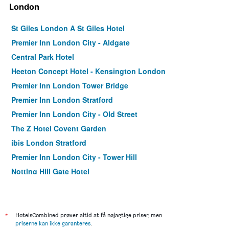
London
St Giles London A St Giles Hotel
Premier Inn London City - Aldgate
Central Park Hotel
Heeton Concept Hotel - Kensington London
Premier Inn London Tower Bridge
Premier Inn London Stratford
Premier Inn London City - Old Street
The Z Hotel Covent Garden
ibis London Stratford
Premier Inn London City - Tower Hill
Notting Hill Gate Hotel
Premier Inn London County Hall
Point A London Liverpool Street
Staycity Aparthotels Greenwich High Road
*
HotelsCombined prøver altid at få nøjagtige priser, men
priserne kan ikke garanteres
.
The Corner London City