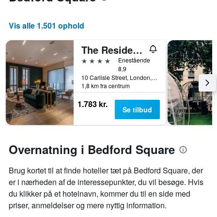
Vis alle 1.501 ophold
The Resident Soho
4 stjerner
Enestående
8,9
10 Carlisle Street, London, Storbritannien
1,8 km fra centrum
1.783 kr.
Se tilbud
Overnatning i Bedford Square
Brug kortet til at finde hoteller tæt på Bedford Square, der
er i nærheden af de interessepunkter, du vil besøge. Hvis
du klikker på et hotelnavn, kommer du til en side med
priser, anmeldelser og mere nyttig information.