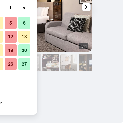
l
s
5
6
12
13
1/11
Andet
19
20
26
27
r.