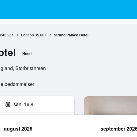
243.251
London
35.607
Strand Palace Hotel
otel
Hotel
land, Storbritannien
ede bedømmelser
søn. 16.8
august 2026
september 202