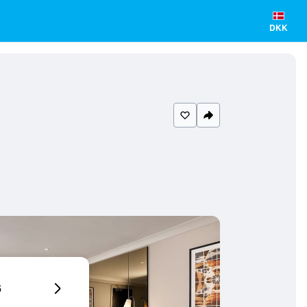
DKK
6