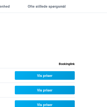
genhed
Ofte stillede spørgsmål
Bookinglink
Vis priser
Vis priser
Vis priser