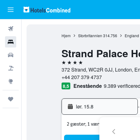
Fly
Hjem
Storbritannien
314.756
England
Hotel
Strand Palace H
Billeje
4 stjerner
Pakkerejser
372 Strand, WC2R 0JJ, London, Eng
+44 207 379 4737
Explore
Enestående
9.389 verificer
8,5
Trips
lør. 15.8
-
2 gæster, 1 værelse