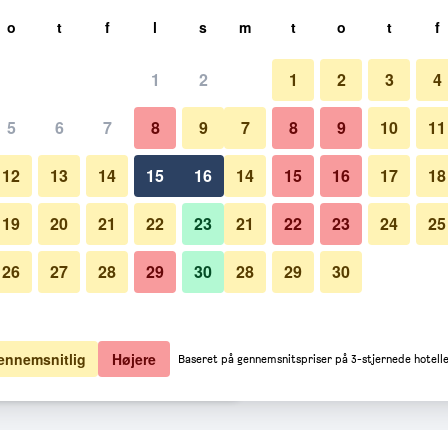
g
o
t
f
l
s
m
t
o
t
f
1
2
1
2
3
4
 per nat
5
6
7
8
9
7
8
9
10
11
Soveværelse
lt pr. nat
12
13
14
15
16
14
15
16
17
18
35 kr.
Se tilbud
19
20
21
22
23
21
22
23
24
25
26
27
28
29
30
28
29
30
Billeder af Strand Palace Hotel
13 kr.
Se tilbud
63 kr.
Se tilbud
ennemsnitlig
Højere
Baseret på gennemsnitspriser på 3-stjernede hotelle