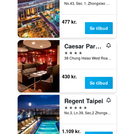
No.43, Sec. 1, Zhongxiao W. Rd., Taipei, Taiwan
477 kr.
Se tilbud
Caesar Park Hotel Taipei
4 stjerner
38 Chung Hsiao West Road Section 1, Taipei, Taiwan
430 kr.
Se tilbud
Regent Taipei
5 stjerner
No.3, Ln.39, Sec.2 Zhongshan N. Rd., Taipei, Taiwan
1.109 kr.