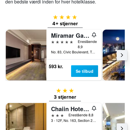
den bedste værdi inden for hver hotelklasse.
4 stjerner
4+ stjerner
Miramar Garden Taipei
5 stjerner
Enestående
8,9
No. 83, Civic Boulevard, Taipei, Taiwan
593 kr.
Se tilbud
3 stjerner
3 stjerner
Chaiin Hotel - Dongmen
3 stjerner
Enestående 8,8
3 - 12F, No. 163, Section 2, Xinyi Road, Taipei, Taiwan