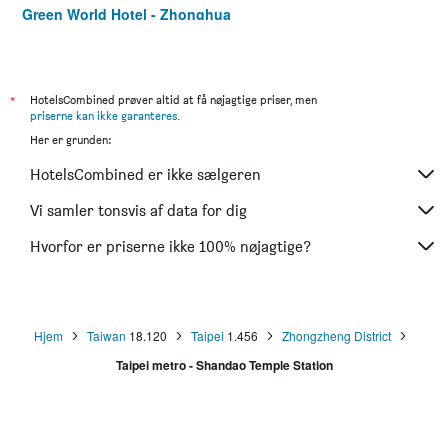
Green World Hotel - Zhonghua
Nys Loft Hotel - Hostel
Hotel Fun - Linsen
Rido Hotel
*
HotelsCombined prøver altid at få nøjagtige priser, men
priserne kan ikke garanteres
.
CityInn Hotel Taipei Station Branch III
Her er grunden:
Goodmore Hotel
HotelsCombined er ikke sælgeren
ECFA Hotel Wan Nian
Hotel Puri Taipei Station Branch
Vi samler tonsvis af data for dig
Roaders Hotel Zhonghua
Hvorfor er priserne ikke 100% nøjagtige?
Holiday Inn Express Taipei Train Station by IHG
Hjem
Taiwan
18.120
Taipei
1.456
Zhongzheng District
Taipei metro - Shandao Temple Station