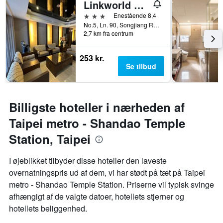
Linkworld Hotel Taipei
3 stjerner
Enestående 8,4
No.5, Ln. 90, Songjiang Rd., Taipei, Taiwan
2,7 km fra centrum
253 kr.
Se tilbud
Billigste hoteller i nærheden af
Taipei metro - Shandao Temple
Station, Taipei
I øjeblikket tilbyder disse hoteller den laveste
overnatningspris ud af dem, vi har stødt på tæt på Taipei
metro - Shandao Temple Station. Priserne vil typisk svinge
afhængigt af de valgte datoer, hotellets stjerner og
hotellets beliggenhed.