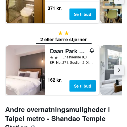
371 kr.
Se tilbud
2 stjerner
2 eller færre stjerner
Daan Park Hotel
2 stjerner
Enestående 8,3
8F., No. 271, Section 2, Xinyi Road, Taipei, Taiwan
162 kr.
Se tilbud
Andre overnatningsmuligheder i
Taipei metro - Shandao Temple