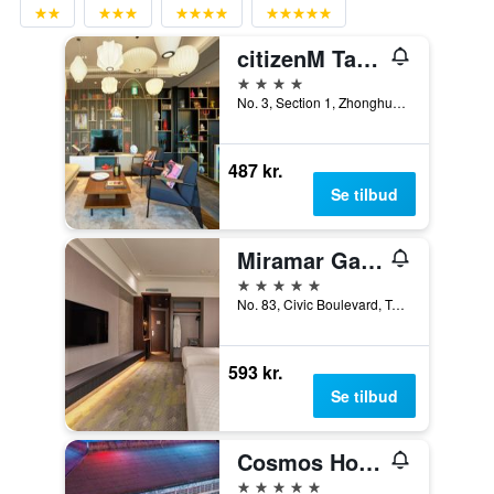
citizenM Taipei North Gate
4 stjerner
No. 3, Section 1, Zhonghua Road, Taipei, Taiwan
487 kr.
Se tilbud
Miramar Garden Taipei
5 stjerner
No. 83, Civic Boulevard, Taipei, Taiwan
593 kr.
Se tilbud
Cosmos Hotel Taipei
5 stjerner