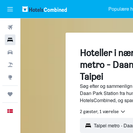
Populære ho
Fly
Hotel
Hoteller i næ
Billeje
metro - Daan
Pakkerejser
Taipei
Explore
Søg efter og sammenlign h
Daan Park Station fra hun
Trips
HotelsCombined, og spar
Dansk
2 gæster, 1 værelse