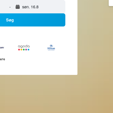
-
søn. 16.8
Søg
lere