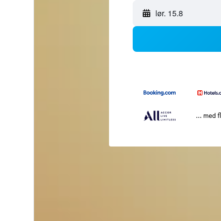
lør. 15.8
... med f