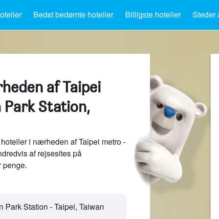
teller
Bedst bedømte hoteller
Billigste hoteller
Steder 
rheden af Taipei
 Park Station,
oteller i nærheden af Taipei metro -
dredvis af rejsesites på
 penge.