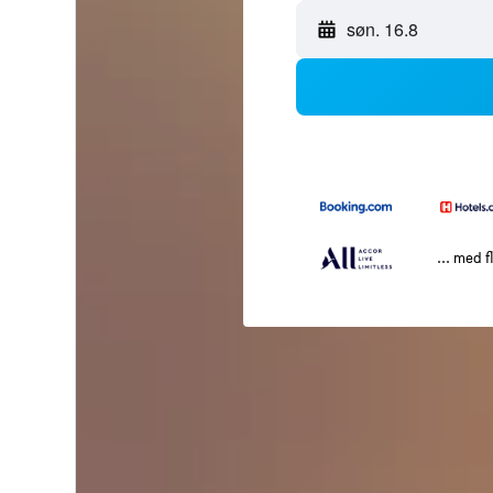
søn. 16.8
... med f