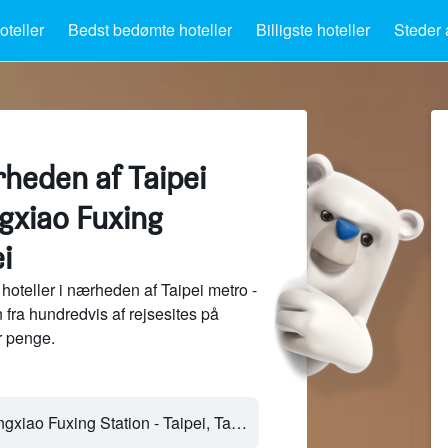
teller
Bedst bedømte hoteller
Billigste hoteller
Steder 
rheden af Taipei
gxiao Fuxing
i
oteller i nærheden af Taipei metro -
fra hundredvis af rejsesites på
 penge.