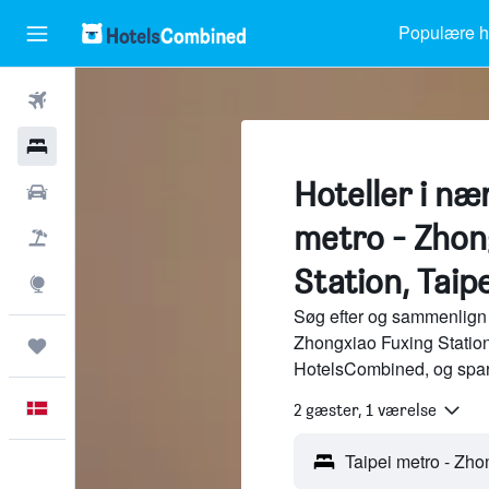
Populære ho
Fly
Hotel
Hoteller i næ
Billeje
metro - Zhon
Pakkerejser
Station, Taipe
Explore
Søg efter og sammenlign h
Zhongxiao Fuxing Station 
Trips
HotelsCombined, og spar
Dansk
2 gæster, 1 værelse