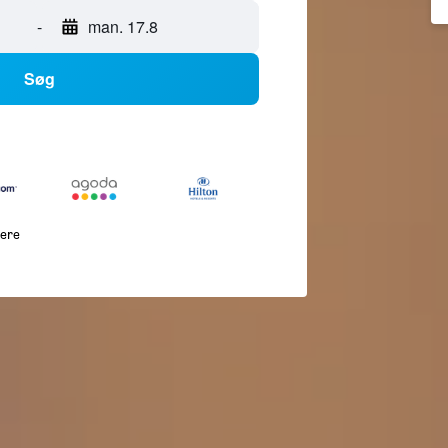
-
man. 17.8
Søg
lere