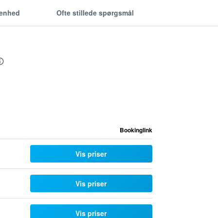
genhed
Ofte stillede spørgsmål
Bookinglink
Vis priser
Vis priser
Vis priser