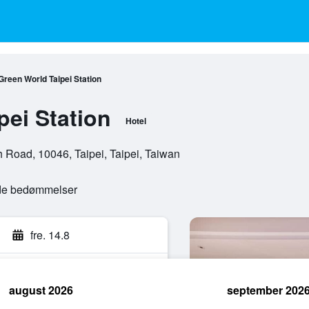
Green World Taipei Station
pei Station
Hotel
 Road, 10046, Taipei, Taipei, Taiwan
ede bedømmelser
fre. 14.8
august 2026
september 202