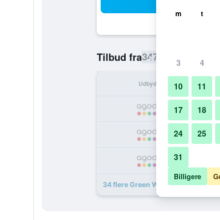
Sø
m
t
347 kr.
Tilbud fra
/
Billigste pris
3
4
Udbyder
I a
10
11
3
17
18
24
25
3
31
3
Billigere
G
34 flere Green World Taipei Station