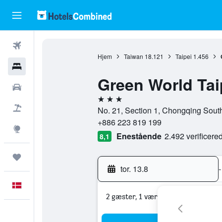
Fly
Hjem
Taiwan
18.121
Taipei
1.456
Hotel
Green World Tai
Billeje
3 stjerner
Pakkerejser
No. 21, Section 1, Chongqing South
+886 223 819 199
Explore
Enestående
2.492 verificer
8,1
Trips
tor. 13.8
-
Dansk
2 gæster, 1 værelse