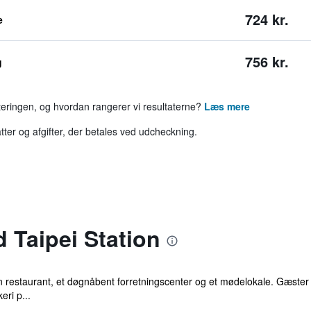
724 kr.
e
756 kr.
g
rteringen, og hvordan rangerer vi resultaterne?
Læs mere
tter og afgifter, der betales ved udcheckning.
 Taipei Station
n restaurant, et døgnåbent forretningscenter og et mødelokale. Gæster t
eri p...