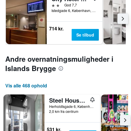
2 stjerner
God 7,7
Istedgade 6, København, Hovedstaden, Danmark
714 kr.
Se tilbud
Andre overnatningsmuligheder i
Islands Brygge
Vis alle 468 ophold
Steel House Copenhagen - Hostel
Herholdtsgade 6, København, Hovedstaden, Danmark
2,0 km fra centrum
531 kr.