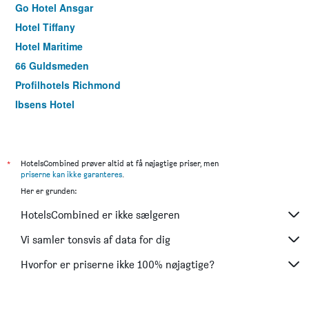
Go Hotel Ansgar
Hotel Tiffany
Hotel Maritime
66 Guldsmeden
Profilhotels Richmond
Ibsens Hotel
Hotel Nora Copenhagen
Frederiksdal Sinatur Hotel & Konference
Best Western Plus Park Globetrotter Copenhagen Airport
*
HotelsCombined prøver altid at få nøjagtige priser, men
priserne kan ikke garanteres
.
Savoy Hotel
Her er grunden:
Profilhotels Mercur
HotelsCombined er ikke sælgeren
Four Points Flex by Sheraton Copenhagen City
Good Morning City Copenhagen Star
Vi samler tonsvis af data for dig
Hotel Bethel
Hvorfor er priserne ikke 100% nøjagtige?
Hotel Astoria, BW Signature Collection