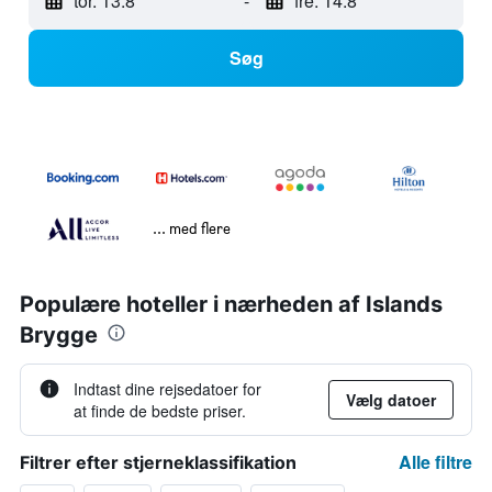
tor. 13.8
-
fre. 14.8
Søg
... med flere
Populære hoteller i nærheden af Islands
Brygge
Indtast dine rejsedatoer for
Vælg datoer
at finde de bedste priser.
Alle filtre
Filtrer efter stjerneklassifikation