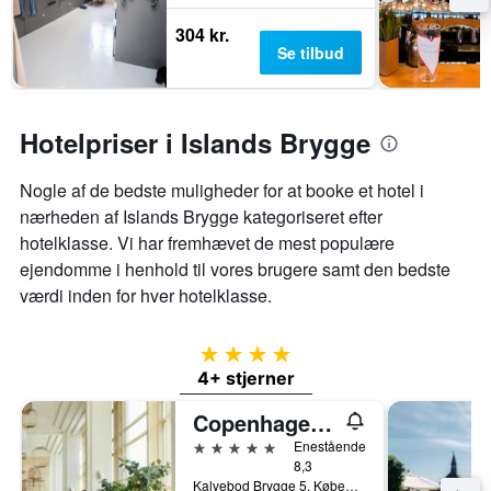
304 kr.
Se tilbud
Hotelpriser i Islands Brygge
Nogle af de bedste muligheder for at booke et hotel i
nærheden af ​​Islands Brygge kategoriseret efter
hotelklasse. Vi har fremhævet de mest populære
ejendomme i henhold til vores brugere samt den bedste
værdi inden for hver hotelklasse.
4 stjerner
4+ stjerner
Copenhagen Marriott Hotel
5 stjerner
Enestående
8,3
Kalvebod Brygge 5, København, Hovedstaden, Danmark