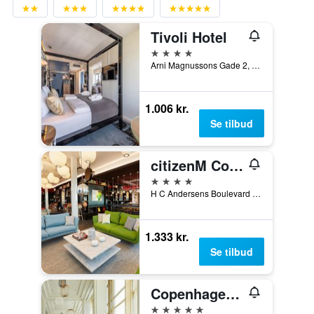
Tivoli Hotel
4 stjerner
Arni Magnussons Gade 2, København, Hovedstaden, Danmark
1.006 kr.
Se tilbud
citizenM Copenhagen Radhuspladsen
4 stjerner
H C Andersens Boulevard 12, København, Hovedstaden, Danmark
1.333 kr.
Se tilbud
Copenhagen Marriott Hotel
5 stjerner