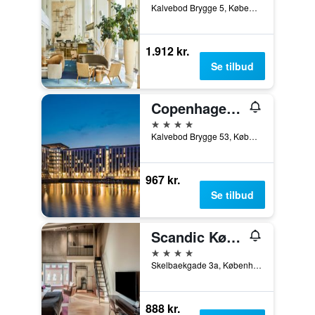
Kalvebod Brygge 5, København, Hovedstaden, Danmark
1.912 kr.
Se tilbud
Copenhagen Island Hotel
4 stjerner
Kalvebod Brygge 53, København, Hovedstaden, Danmark
967 kr.
Se tilbud
Scandic Kødbyen
4 stjerner
Skelbaekgade 3a, København, Hovedstaden, Danmark
888 kr.