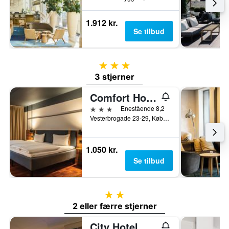
1.912 kr.
Se tilbud
3 stjerner
3 stjerner
Comfort Hotel Vesterbro
3 stjerner
Enestående 8,2
Vesterbrogade 23-29, København, Hovedstaden, Danmark
1.050 kr.
Se tilbud
2 stjerner
2 eller færre stjerner
City Hotel Nebo