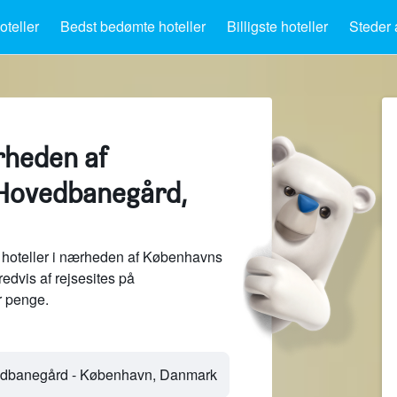
teller
Bedst bedømte hoteller
Billigste hoteller
Steder 
rheden af
Hovedbanegård,
 hoteller i nærheden af Københavns
dvis af rejsesites på
 penge.