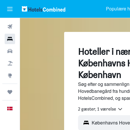
Populære ho
Fly
Hotel
Hoteller i næ
Billeje
Københavns 
Pakkerejser
København
Explore
Søg efter og sammenlign
Hovedbanegård fra hundre
Trips
HotelsCombined, og spar
Dansk
2 gæster, 1 værelse