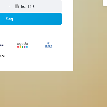
-
fre. 14.8
Søg
lere