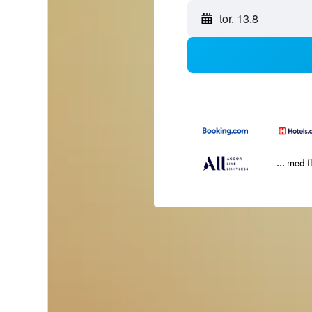
tor. 13.8
... med f