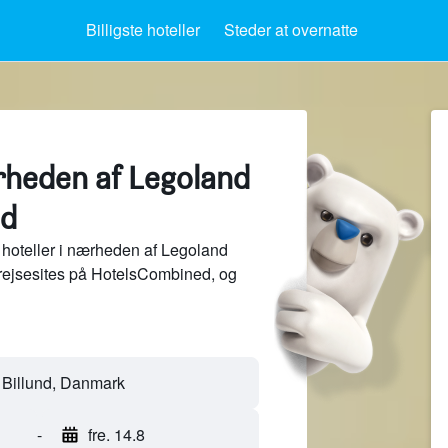
Billigste hoteller
Steder at overnatte
ærheden af Legoland
nd
hoteller i nærheden af Legoland
 rejsesites på HotelsCombined, og
-
fre. 14.8