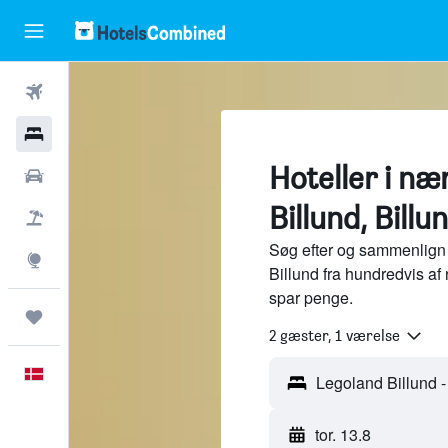
Fly
Hotel
Hoteller i n
Billeje
Billund, Billu
Pakkerejser
Søg efter og sammenlign 
Explore
Billund fra hundredvis af
spar penge.
Trips
2 gæster, 1 værelse
Dansk
tor. 13.8