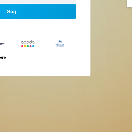
Søg
lere