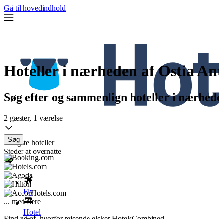
Gå til hovedindhold
Hoteller i nærheden af Ostia A
Søg efter og sammenlign hoteller i nærhede
2 gæster, 1 værelse
Søg
Billigste hoteller
Steder at overnatte
Fly
... med flere
Hotel
Find ud af, hvorfor rejsende elsker HotelsCombined