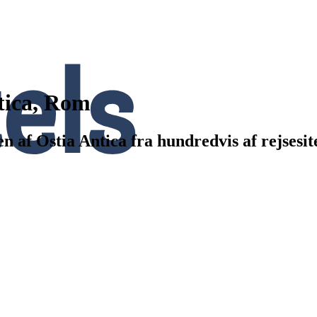
ntica, Rom
n af Ostia Antica fra hundredvis af rejsesi