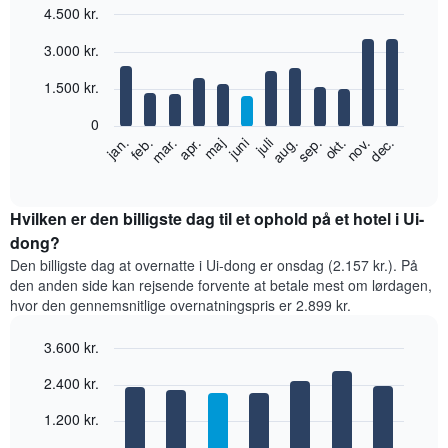
4.500 kr.
Bar
Chart
3.000 kr.
graphic.
chart
with
12
1.500 kr.
bars.
0
Følgende
feb.
maj
aug.
nov.
jan.
apr.
juli
okt.
mar.
juni
sep.
dec.
diagram
End
of
viser
interactive
den
chart
gennemsnitlige
Hvilken er den billigste dag til et ophold på et hotel i Ui-
pris
dong?
for
Den billigste dag at overnatte i Ui-dong er onsdag (2.157 kr.). På
et
den anden side kan rejsende forvente at betale mest om lørdagen,
værelse
hvor den gennemsnitlige overnatningspris er 2.899 kr.
hver
måned
3.600 kr.
Diagrammet
har
Bar
Chart
2.400 kr.
graphic.
1
chart
with
x-
1.200 kr.
7
akse,
bars.
der