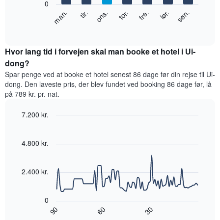
0
viser
Følgende
lør.
tor.
tir.
søn.
fre.
ons.
man.
måneder.
diagram
End
Diagrammet
of
viser
har
interactive
den
chart
1
gennemsnitlige
Hvor lang tid i forvejen skal man booke et hotel i Ui-
y-
pris
dong?
akse,
for
der
Spar penge ved at booke et hotel senest 86 dage før din rejse til Ui-
et
viser
dong. Den laveste pris, der blev fundet ved booking 86 dage før, lå
værelse
den
på 789 kr. pr. nat.
hver
gennemsnitlige
dag
pris
7.200 kr.
i
for
ugen
Line
Chart
et
graphic.
Diagrammet
chart
værelse
with
4.800 kr.
har
90
1
data
x-
points.
akse,
2.400 kr.
der
Følgende
viser
diagram
ugedagene.
0
viser,
Diagrammet
90
30
60
hvordan
End
har
of