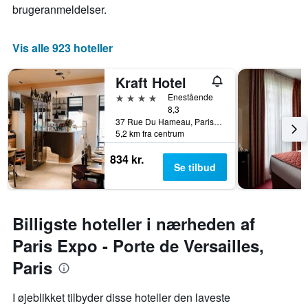
viser
brugeranmeldelser.
antallet
af
dage
Vis alle 923 hoteller
før
opholdet
Kraft Hotel
Diagrammet
har
4 stjerner
Enestående
1
8,3
y-
37 Rue Du Hameau, Paris, Frankrig
akse,
5,2 km fra centrum
der
834 kr.
viser
Se tilbud
den
gennemsnitlige
pris
for
Billigste hoteller i nærheden af
et
værelse
Paris Expo - Porte de Versailles,
Paris
I øjeblikket tilbyder disse hoteller den laveste