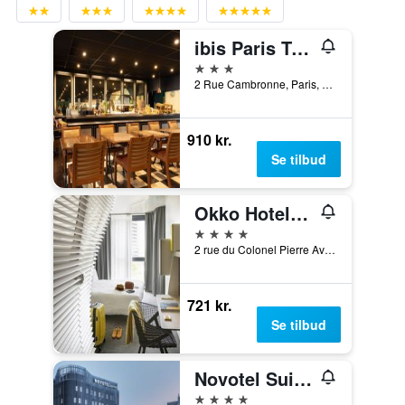
ibis Paris Tour Eiffel Cambronne 15ème
3 stjerner
2 Rue Cambronne, Paris, Frankrig
910 kr.
Se tilbud
Okko Hotels Paris Porte de Versailles
4 stjerner
2 rue du Colonel Pierre Avia, Paris, Frankrig
721 kr.
Se tilbud
Novotel Suites Paris Expo Porte de Versailles
4 stjerner