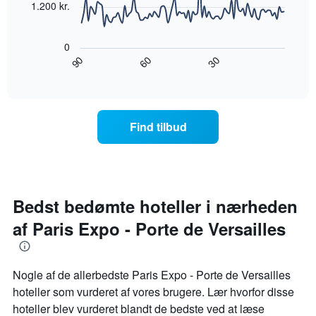
akse,
1.200 kr.
der
Følgende
viser
diagram
ugedagene.
0
viser,
Diagrammet
90
30
60
hvordan
End
har
of
prisen
interactive
1
på
chart
y-
et
akse,
værelse
Find tilbud
der
ændrer
viser
sig,
den
når
gennemsnitlige
datoen
pris
for
for
opholdet
Bedst bedømte hoteller i nærheden
et
nærmer
værelse
af Paris Expo - Porte de Versailles
sig
Diagrammet
har
1
Nogle af de allerbedste Paris Expo - Porte de Versailles
x-
hoteller som vurderet af vores brugere. Lær hvorfor disse
akse,
der
hoteller blev vurderet blandt de bedste ved at læse