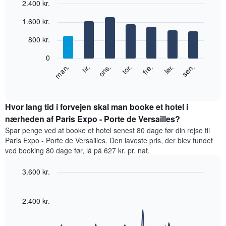
2.400 kr.
har
1
Bar
Chart
1.600 kr.
x-
graphic.
chart
with
akse,
800 kr.
7
der
bars.
viser
0
måneder.
Følgende
lør.
tor.
tir.
søn.
fre.
ons.
man.
Diagrammet
diagram
End
har
of
viser
1
interactive
den
chart
y-
gennemsnitlige
Hvor lang tid i forvejen skal man booke et hotel i
akse,
pris
nærheden af Paris Expo - Porte de Versailles?
der
for
viser
Spar penge ved at booke et hotel senest 80 dage før din rejse til
et
den
Paris Expo - Porte de Versailles. Den laveste pris, der blev fundet
værelse
gennemsnitlige
ved booking 80 dage før, lå på 627 kr. pr. nat.
hver
pris
dag
for
3.600 kr.
i
et
ugen
Line
Chart
værelse
graphic.
Diagrammet
chart
with
2.400 kr.
har
90
1
data
x-
points.