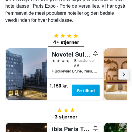
hotelklasse i Paris Expo - Porte de Versailles. Vi har også
fremhævet de mest populære hoteller og den bedste
værdi inden for hver hotelklasse.
4 stjerner
4+ stjerner
Novotel Suites Paris Expo Porte de Versailles
4 stjerner
Enestående
8,5
4 Boulevard Brune, Paris, Frankrig
1.150 kr.
Se tilbud
3 stjerner
3 stjerner
ibis Paris Tour Eiffel Cambronne 15ème