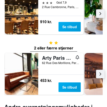
3 stjerner
God 7,9
2 Rue Cambronne, Paris, Frankrig
910 kr.
Se tilbud
2 stjerner
2 eller færre stjerner
Arty Paris Porte de Versailles by Hiphophostels
62 Rue Des Morillons, Paris, Frankrig
453 kr.
Se tilbud
Andre overnatningsmuligheder i