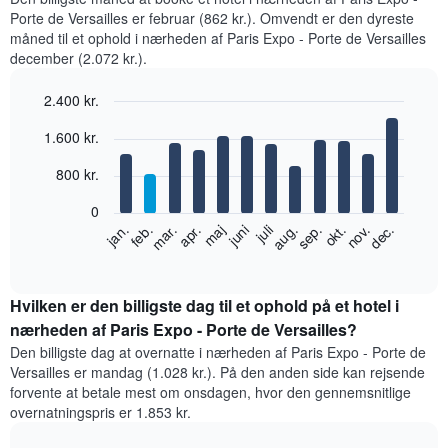
Porte de Versailles er februar (862 kr.). Omvendt er den dyreste
måned til et ophold i nærheden af Paris Expo - Porte de Versailles
december (2.072 kr.).
2.400 kr.
Bar
Chart
1.600 kr.
graphic.
chart
with
12
800 kr.
bars.
0
Følgende
feb.
maj
aug.
nov.
jan.
apr.
juli
okt.
mar.
juni
sep.
dec.
diagram
End
of
viser
interactive
den
chart
gennemsnitlige
Hvilken er den billigste dag til et ophold på et hotel i
pris
nærheden af Paris Expo - Porte de Versailles?
for
Den billigste dag at overnatte i nærheden af Paris Expo - Porte de
et
Versailles er mandag (1.028 kr.). På den anden side kan rejsende
værelse
forvente at betale mest om onsdagen, hvor den gennemsnitlige
hver
overnatningspris er 1.853 kr.
måned
Diagrammet