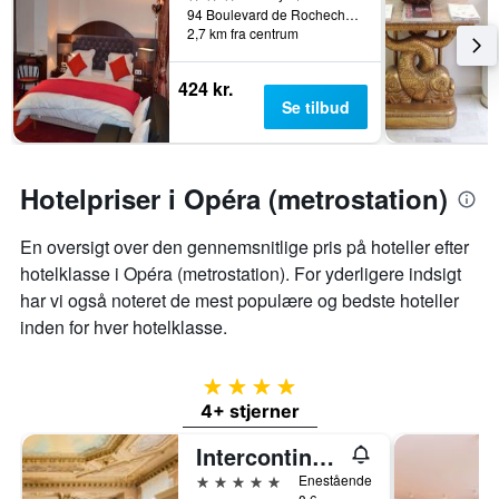
94 Boulevard de Rochechouart, Paris, Frankrig
2,7 km fra centrum
424 kr.
Se tilbud
Hotelpriser i Opéra (metrostation)
En oversigt over den gennemsnitlige pris på hoteller efter
hotelklasse i Opéra (metrostation). For yderligere indsigt
har vi også noteret de mest populære og bedste hoteller
inden for hver hotelklasse.
4 stjerner
4+ stjerner
Intercontinental Hotels Paris - Le Grand By IHG
5 stjerner
Enestående