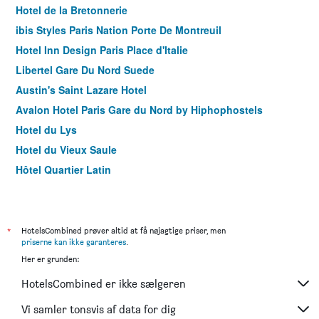
Hotel de la Bretonnerie
ibis Styles Paris Nation Porte De Montreuil
Hotel Inn Design Paris Place d'Italie
Libertel Gare Du Nord Suede
Austin's Saint Lazare Hotel
Avalon Hotel Paris Gare du Nord by Hiphophostels
Hotel du Lys
Hotel du Vieux Saule
Hôtel Quartier Latin
Hôtel Jardin Le Bréa
Hôtel Oratio
Hôtel Alison
*
HotelsCombined prøver altid at få nøjagtige priser, men
priserne kan ikke garanteres
.
ibis Paris Bastille Opéra 11ème
Her er grunden:
Timhotel Paris Gare Montparnasse
HotelsCombined er ikke sælgeren
Libertel Austerlitz Jardin des Plantes
Hotel Jardin des Plantes
Vi samler tonsvis af data for dig