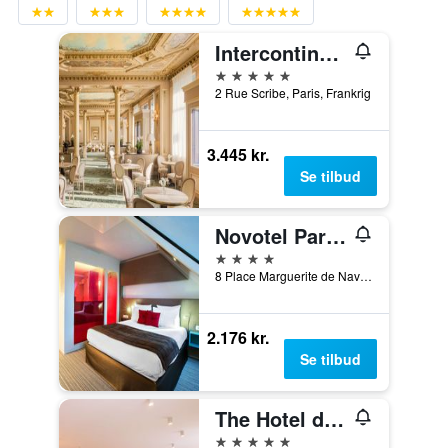
Intercontinental Hotels Paris - Le Grand By IHG
5 stjerner
2 Rue Scribe, Paris, Frankrig
3.445 kr.
Se tilbud
Novotel Paris Les Halles
4 stjerner
8 Place Marguerite de Navarre, Paris, Frankrig
2.176 kr.
Se tilbud
The Hotel du Collectionneur Arc de Triomphe Paris
5 stjerner