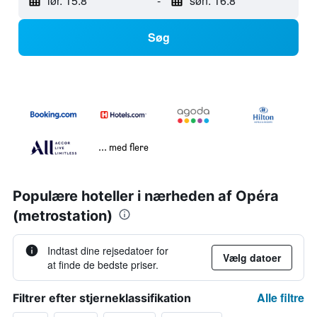
lør. 15.8
-
søn. 16.8
Søg
... med flere
Populære hoteller i nærheden af Opéra
(metrostation)
Indtast dine rejsedatoer for
Vælg datoer
at finde de bedste priser.
Alle filtre
Filtrer efter stjerneklassifikation