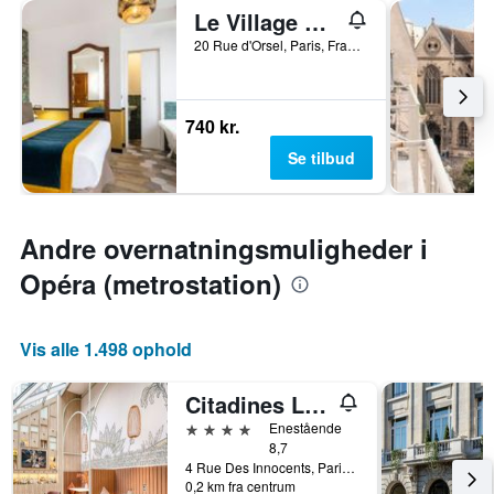
Le Village Montmartre by Hiphophostels
20 Rue d'Orsel, Paris, Frankrig
740 kr.
Se tilbud
Andre overnatningsmuligheder i
Opéra (metrostation)
Vis alle 1.498 ophold
Citadines Les Halles Paris
4 stjerner
Enestående
8,7
4 Rue Des Innocents, Paris, Frankrig
0,2 km fra centrum