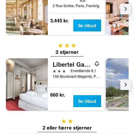
8,6
2 Rue Scribe, Paris, Frankrig
3.445 kr.
Se tilbud
3 stjerner
3 stjerner
Libertel Gare Du Nord Suede
3 stjerner
Enestående 8,1
106 Boulevard Magenta, Paris, Frankrig
660 kr.
Se tilbud
2 stjerner
2 eller færre stjerner