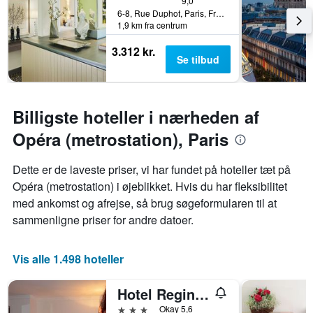
9,0
6-8, Rue Duphot, Paris, Frankrig
1,9 km fra centrum
3.312 kr.
Se tilbud
Billigste hoteller i nærheden af
Opéra (metrostation), Paris
Dette er de laveste priser, vi har fundet på hoteller tæt på
Opéra (metrostation) i øjeblikket. Hvis du har fleksibilitet
med ankomst og afrejse, så brug søgeformularen til at
sammenligne priser for andre datoer.
Vis alle 1.498 hoteller
Hotel Regina Montmartre
3 stjerner
Okay 5,6