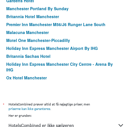
Gardens Hotel
Manchester Portland By Sunday
Britannia Hotel Manchester
Premier Inn Manchester M56/J6 Runger Lane South
Malacuna Manchester
Motel One Manchester-Piccadilly
Holiday Inn Express Manchester Airport By IHG
Britannia Sachas Hotel
Holiday Inn Express Manchester City Centre - Arena By
IHG
Ox Hotel Manchester
Holiday Inn Express Manchester - East By IHG
Motel One Manchester-Royal Exchange
Holiday Inn Express Manchester CC - Oxford Road By IHG
*
HotelsCombined prøver altid at få nøjagtige priser, men
Ibis Manchester Centre Princess Street
priserne kan ikke garanteres
.
Her er grunden:
Airport Hotel Manchester
Mitre Hotel Manchester City Centre
HotelsCombined er ikke sælgeren