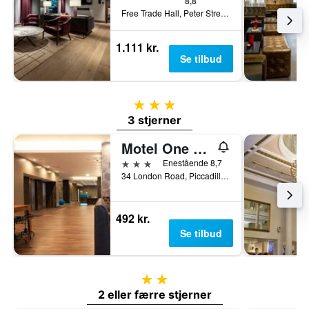
8,8
Free Trade Hall, Peter Street, Manchester, Storbritannien
1.111 kr.
Se tilbud
3 stjerner
3 stjerner
Motel One Manchester-Piccadilly
3 stjerner
Enestående 8,7
34 London Road, Piccadilly, Manchester, Storbritannien
492 kr.
Se tilbud
2 stjerner
2 eller færre stjerner