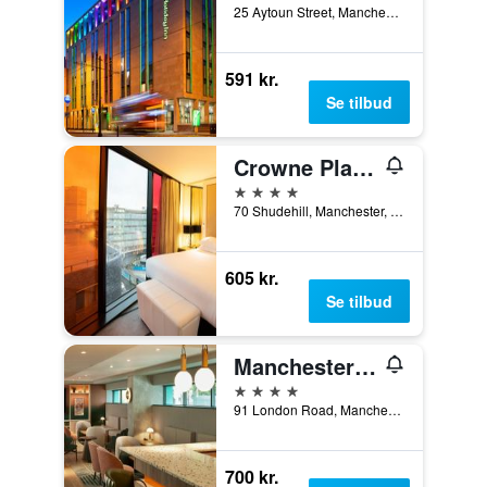
25 Aytoun Street, Manchester, Storbritannien
591 kr.
Se tilbud
Crowne Plaza Manchester City Centre By IHG
4 stjerner
70 Shudehill, Manchester, Storbritannien
605 kr.
Se tilbud
Manchester Marriott Hotel Piccadilly
4 stjerner
91 London Road, Manchester, Storbritannien
700 kr.