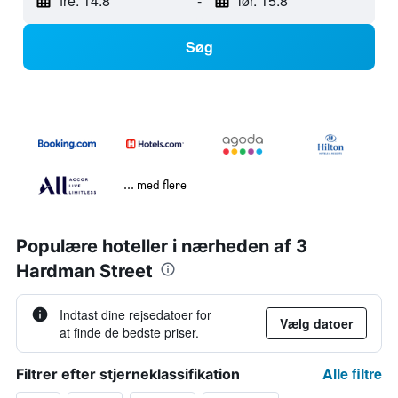
fre. 14.8
-
lør. 15.8
Søg
... med flere
Populære hoteller i nærheden af 3
Hardman Street
Indtast dine rejsedatoer for
Vælg datoer
at finde de bedste priser.
Alle filtre
Filtrer efter stjerneklassifikation