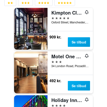
Kimpton Clocktower Hotel By IHG
5 stjerner
Oxford Street, Manchester, Storbritannien
909 kr.
Se tilbud
Motel One Manchester-Piccadilly
3 stjerner
34 London Road, Piccadilly, Manchester, Storbritannien
492 kr.
Se tilbud
Holiday Inn Manchester - City Centre By IHG
4 stjerner