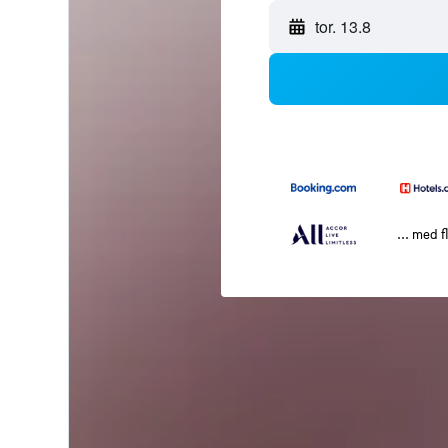
tor. 13.8
... med f