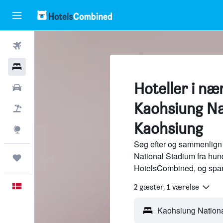
Fly
Hotel
Hoteller i næ
Billeje
Kaohsiung Na
Pakkerejser
Kaohsiung
Explore
Søg efter og sammenlign 
National Stadium fra hund
Trips
HotelsCombined, og spar
Dansk
2 gæster, 1 værelse