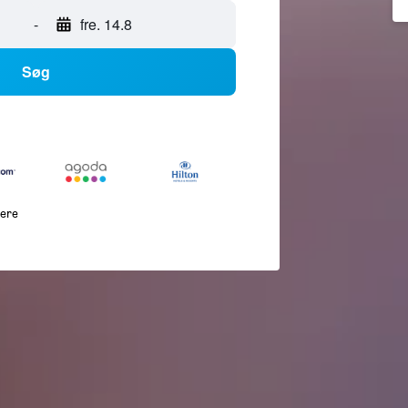
-
fre. 14.8
Søg
lere