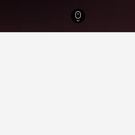
Zuoying District
Kaohsiung National Stadium
ler i nærheden af Kaohsiung N
te de billigste tilgængelige hoteller tæt på Kaohsiung National 
er, så brug søgeformularen til at gennemse flere muligheder, hvis 