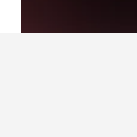
Hjem
Taiwan
18.121
Kaohsiung
740
Billigste hotel
Kaohsiung
For dem, der har et budget, er det
variere afhængigt af de valgte dato
Vis alle 2 hoteller