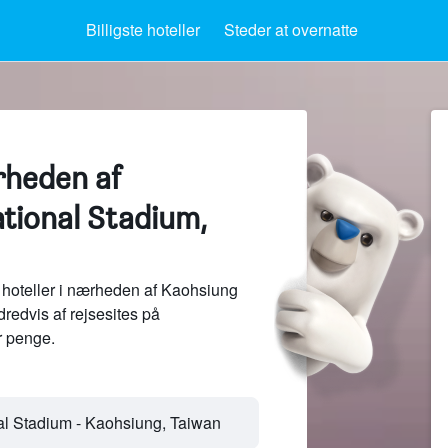
Billigste hoteller
Steder at overnatte
rheden af
tional Stadium,
hoteller i nærheden af Kaohsiung
redvis af rejsesites på
 penge.