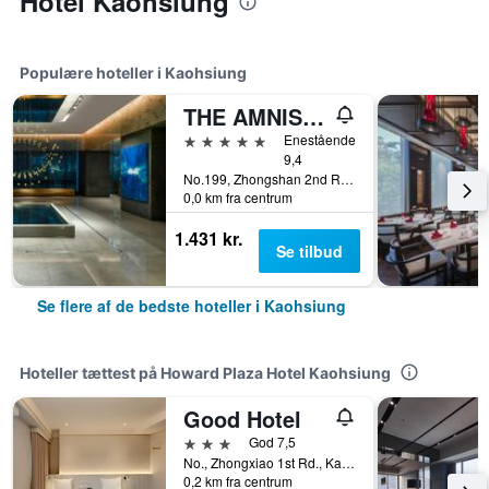
Hotel Kaohsiung
Populære hoteller i Kaohsiung
THE AMNIS, a Luxury Collection Hotel, Kaohsiung
5 stjerner
Enestående
9,4
No.199, Zhongshan 2nd Rd, Qianzhen Dist., Kaohsiung, Taiwan
0,0 km fra centrum
1.431 kr.
Se tilbud
Se flere af de bedste hoteller i Kaohsiung
Hoteller tættest på Howard Plaza Hotel Kaohsiung
Good Hotel
3 stjerner
God 7,5
No., Zhongxiao 1st Rd., Kaohsiung, Taiwan
0,2 km fra centrum