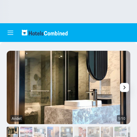
Andet
1/10