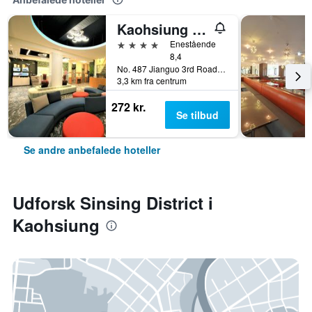
Kaohsiung Ahotel
4 stjerner
Enestående
8,4
No. 487 Jianguo 3rd Road, Kaohsiung, Taiwan
3,3 km fra centrum
272 kr.
Se tilbud
Se andre anbefalede hoteller
Udforsk Sinsing District i
Kaohsiung