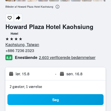
Billeder af Howard Plaza Hotel Kaohsiung
Howard Plaza Hotel Kaohsiung
Hotel
4 stjerner
Kaohsiung, Taiwan
+886 7236 2323
Enestående
2.603 verificerede bedømmelser
8,8
lør. 15.8
-
søn. 16.8
2 gæster, 1 værelse
Søg