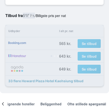
Tilbud fra
565 kr.
/
Billigste pris per nat
Udbyder
I alt pr. nat
565 kr.
Se tilbud
643 kr.
Se tilbud
649 kr.
Se tilbud
33 flere Howard Plaza Hotel Kaohsiung tilbud
Lignende hoteller
Beliggenhed
Ofte stillede spørgsmål