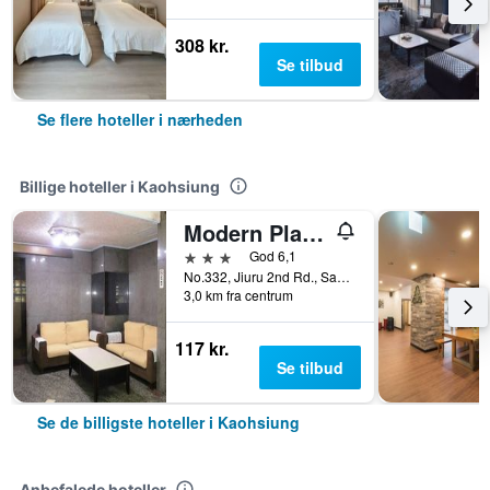
308 kr.
Se tilbud
Se flere hoteller i nærheden
Billige hoteller i Kaohsiung
Modern Plaza Hotel
3 stjerner
God 6,1
No.332, Jiuru 2nd Rd., Sanmin District, Kaohsiung, Taiwan
3,0 km fra centrum
117 kr.
Se tilbud
Se de billigste hoteller i Kaohsiung
Anbefalede hoteller