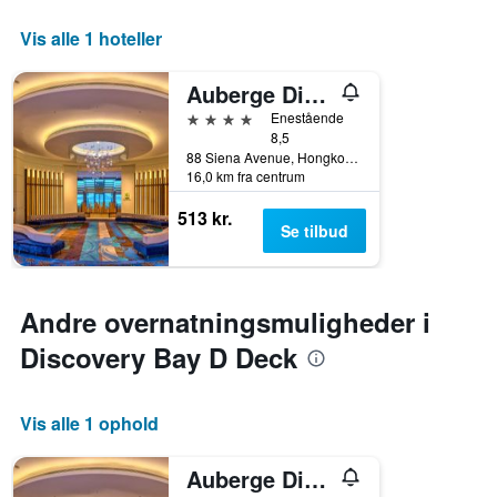
Vis alle 1 hoteller
Auberge Discovery Bay Hong Kong
4 stjerner
Enestående
8,5
88 Siena Avenue, Hongkong, Hongkong
16,0 km fra centrum
513 kr.
Se tilbud
Andre overnatningsmuligheder i
Discovery Bay D Deck
Vis alle 1 ophold
Auberge Discovery Bay Hong Kong