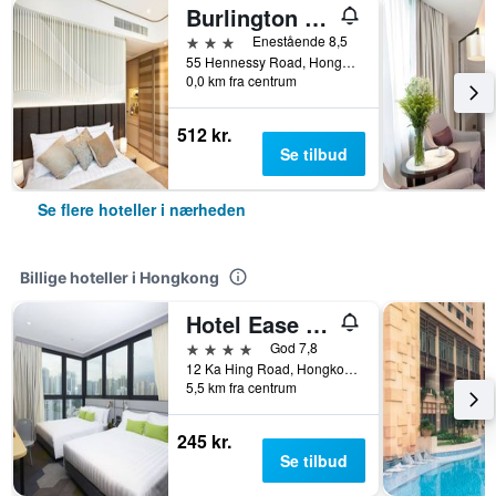
Burlington Hotel
3 stjerner
Enestående 8,5
55 Hennessy Road, Hongkong, Hongkong
0,0 km fra centrum
512 kr.
Se tilbud
Se flere hoteller i nærheden
Billige hoteller i Hongkong
Hotel Ease Access Tsuen Wan
4 stjerner
God 7,8
12 Ka Hing Road, Hongkong, Hongkong
5,5 km fra centrum
245 kr.
Se tilbud