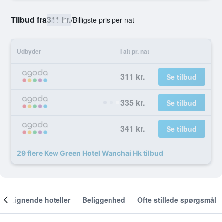
Tilbud fra
311 kr.
/
Billigste pris per nat
Udbyder
I alt pr. nat
311 kr.
Se tilbud
335 kr.
Se tilbud
341 kr.
Se tilbud
29 flere Kew Green Hotel Wanchai Hk tilbud
Lignende hoteller
Beliggenhed
Ofte stillede spørgsmål