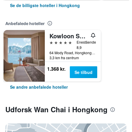
Se de billigste hoteller i Hongkong
Anbefalede hoteller
Kowloon Shangri-La, Hong Kong
5 stjerner
Enestående
8,9
64 Mody Road, Hongkong, Hongkong
3,3 km fra centrum
1.368 kr.
Se tilbud
Se andre anbefalede hoteller
Udforsk Wan Chai i Hongkong