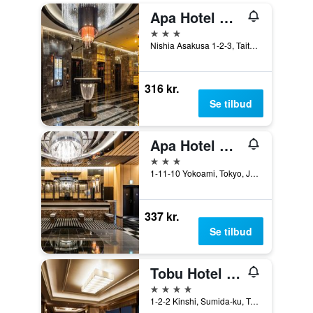
Apa Hotel Asakusa Tawaramachi Ekimae
3 stjerner
Nishia Asakusa 1-2-3, Taito-ku, Tokyo, Japan
316 kr.
Se tilbud
Apa Hotel & Resort Ryogoku Ekimae Tower
3 stjerner
1-11-10 Yokoami, Tokyo, Japan
337 kr.
Se tilbud
Tobu Hotel Levant Tokyo
4 stjerner
1-2-2 Kinshi, Sumida-ku, Tokyo, Japan