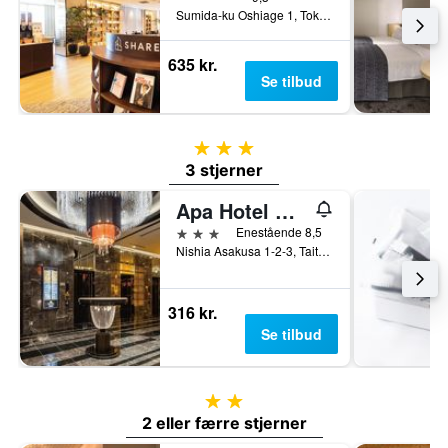
Sumida-ku Oshiage 1, Tokyo, Japan
635 kr.
Se tilbud
3 stjerner
3 stjerner
Apa Hotel Asakusa Tawaramachi Ekimae
3 stjerner
Enestående 8,5
Nishia Asakusa 1-2-3, Taito-ku, Tokyo, Japan
316 kr.
Se tilbud
2 stjerner
2 eller færre stjerner