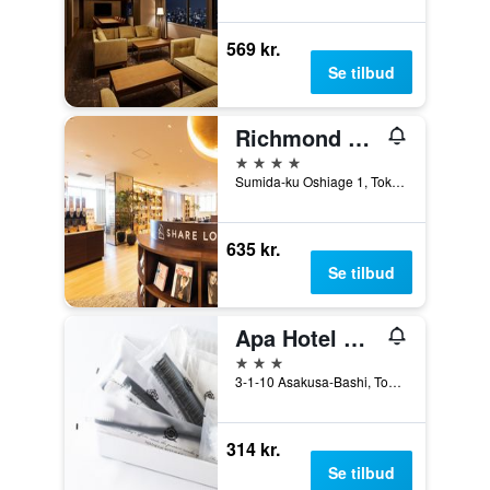
569 kr.
Se tilbud
Richmond Hotel Premier Tokyo Schole
4 stjerner
Sumida-ku Oshiage 1, Tokyo, Japan
635 kr.
Se tilbud
Apa Hotel Asakusabashi Ekikita
3 stjerner
3-1-10 Asakusa-Bashi, Tokyo, Japan
314 kr.
Se tilbud