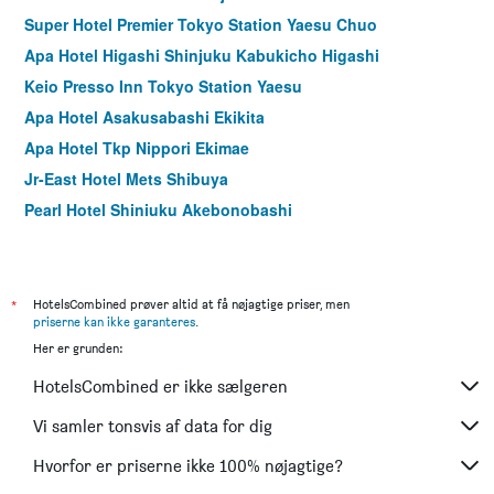
Super Hotel Premier Tokyo Station Yaesu Chuo
Apa Hotel Higashi Shinjuku Kabukicho Higashi
Keio Presso Inn Tokyo Station Yaesu
Apa Hotel Asakusabashi Ekikita
Apa Hotel Tkp Nippori Ekimae
Jr-East Hotel Mets Shibuya
Pearl Hotel Shinjuku Akebonobashi
Apa Hotel Pride Akasaka Kokkaigijidomae
Ici Hotel Asakusabashi
Apa Hotel Shinjuku Kabukicho Chuo
*
HotelsCombined prøver altid at få nøjagtige priser, men
priserne kan ikke garanteres
.
La'gent Hotel Shinjuku Kabukicho
Her er grunden:
Hotel Villa Fontaine Tokyo-hatchobori
HotelsCombined er ikke sælgeren
Sotetsu Fresa Inn Tokyo-Toyocho
Sotetsu Fresa Inn Tokyo-Kyobashi
Vi samler tonsvis af data for dig
Excel City Hotel
Hvorfor er priserne ikke 100% nøjagtige?
Tokyu Stay Suidobashi