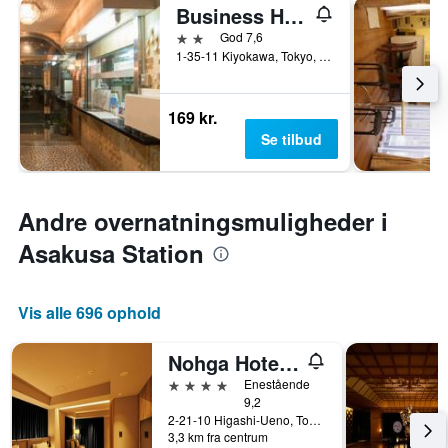
Business Hotel Fukudaya
2 stjerner
God 7,6
1-35-11 Kiyokawa, Tokyo, Japan
169 kr.
Se tilbud
Andre overnatningsmuligheder i
Asakusa Station
Vis alle 696 ophold
Nohga Hotel Ueno Tokyo
4 stjerner
Enestående
9,2
2-21-10 Higashi-Ueno, Tokyo, Japan
3,3 km fra centrum