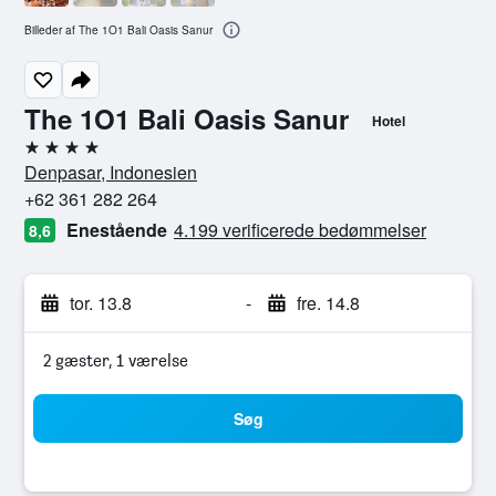
Billeder af The 1O1 Bali Oasis Sanur
The 1O1 Bali Oasis Sanur
Hotel
4 stjerner
Denpasar, Indonesien
+62 361 282 264
Enestående
4.199 verificerede bedømmelser
8,6
tor. 13.8
-
fre. 14.8
2 gæster, 1 værelse
Søg