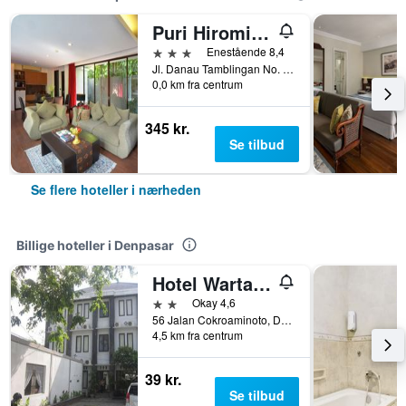
Puri Hiromi Boutique Residence
3 stjerner
Enestående 8,4
Jl. Danau Tamblingan No. 152, Denpasar, Indonesien
0,0 km fra centrum
345 kr.
Se tilbud
Se flere hoteller i nærheden
Billige hoteller i Denpasar
Hotel Warta Dua
2 stjerner
Okay 4,6
56 Jalan Cokroaminoto, Denpasar, Indonesien
4,5 km fra centrum
39 kr.
Se tilbud