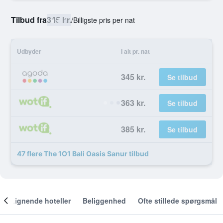
Tilbud fra
345 kr.
/
Billigste pris per nat
Udbyder
I alt pr. nat
345 kr.
Se tilbud
363 kr.
Se tilbud
385 kr.
Se tilbud
47 flere The 1O1 Bali Oasis Sanur tilbud
Lignende hoteller
Beliggenhed
Ofte stillede spørgsmål