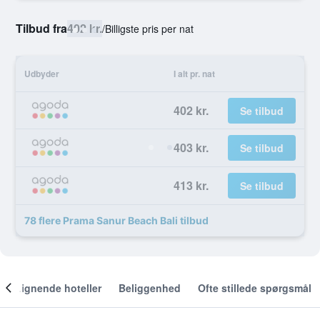
Tilbud fra
402 kr.
/
Billigste pris per nat
Udbyder
I alt pr. nat
402 kr.
Se tilbud
403 kr.
Se tilbud
413 kr.
Se tilbud
78 flere Prama Sanur Beach Bali tilbud
Lignende hoteller
Beliggenhed
Ofte stillede spørgsmål