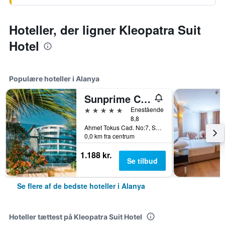
Hoteller, der ligner Kleopatra Suit
Hotel
Populære hoteller i Alanya
Sunprime C-Lounge Hotel - Adults Only
5 stjerner
Enestående
8,8
Ahmet Tokus Cad. No:7, Sok. No:1, Alanya, Tyrkiet
0,0 km fra centrum
1.188 kr.
Se tilbud
Se flere af de bedste hoteller i Alanya
Hoteller tættest på Kleopatra Suit Hotel