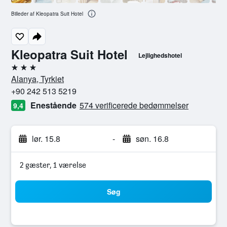
Billeder af Kleopatra Suit Hotel
Kleopatra Suit Hotel
Lejlighedshotel
3 stjerner
Alanya, Tyrkiet
+90 242 513 5219
Enestående
574 verificerede bedømmelser
9,4
lør. 15.8
-
søn. 16.8
2 gæster, 1 værelse
Søg