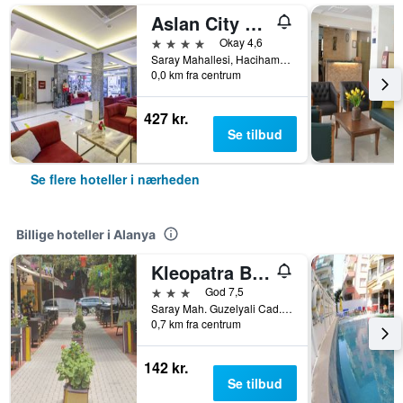
Aslan City Hotel - Ex Beste Hotel
4 stjerner
Okay 4,6
Saray Mahallesi, Hacihamdioglu Sokak No11, Alanya, Tyrkiet
0,0 km fra centrum
427 kr.
Se tilbud
Se flere hoteller i nærheden
Billige hoteller i Alanya
Kleopatra Bavyera Hotel.
3 stjerner
God 7,5
Saray Mah. Guzelyali Cad., Bebek Sok. No.1, Alanya, Tyrkiet
0,7 km fra centrum
142 kr.
Se tilbud