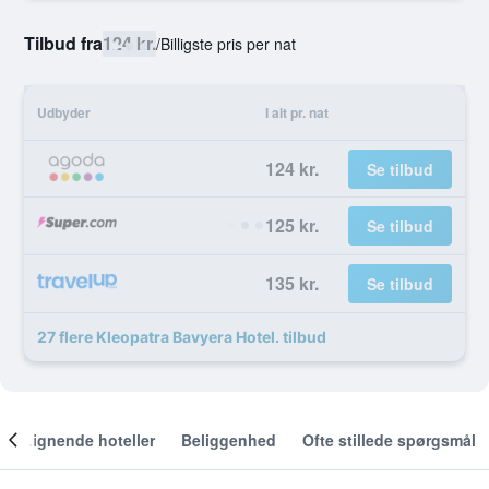
Tilbud fra
124 kr.
/
Billigste pris per nat
Udbyder
I alt pr. nat
124 kr.
Se tilbud
125 kr.
Se tilbud
135 kr.
Se tilbud
27 flere Kleopatra Bavyera Hotel. tilbud
Lignende hoteller
Beliggenhed
Ofte stillede spørgsmål