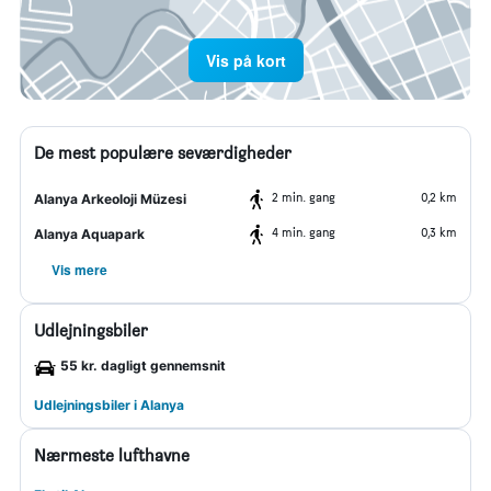
Vis på kort
De mest populære seværdigheder
2 min. gang
0,2 km
Alanya Arkeoloji Müzesi
4 min. gang
0,3 km
Alanya Aquapark
Vis mere
Udlejningsbiler
55 kr. dagligt gennemsnit
Udlejningsbiler i Alanya
Nærmeste lufthavne