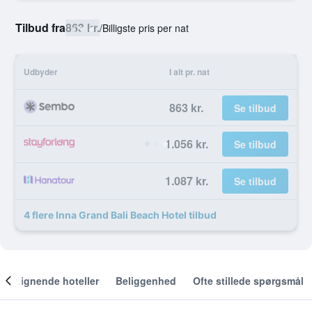
Tilbud fra
863 kr.
/
Billigste pris per nat
Udbyder
I alt pr. nat
863 kr.
Se tilbud
1.056 kr.
Se tilbud
1.087 kr.
Se tilbud
4 flere Inna Grand Bali Beach Hotel tilbud
Lignende hoteller
Beliggenhed
Ofte stillede spørgsmål