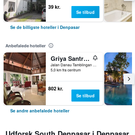
39 kr.
Se tilbud
Se de billigste hoteller i Denpasar
Anbefalede hoteller
Griya Santrian
Jalan Danau Tamblingan 47, Denpasar, Indonesien
5,0 km fra centrum
802 kr.
Se tilbud
Se andre anbefalede hoteller
Udforsk South Denpasar i Denpasar