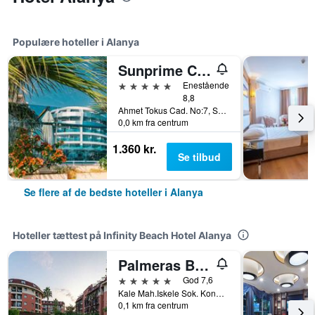
Populære hoteller i Alanya
Sunprime C-Lounge Hotel - Adults Only
5 stjerner
Enestående
8,8
Ahmet Tokus Cad. No:7, Sok. No:1, Alanya, Tyrkiet
0,0 km fra centrum
1.360 kr.
Se tilbud
Se flere af de bedste hoteller i Alanya
Hoteller tættest på Infinity Beach Hotel Alanya
Palmeras Beach Hotel
5 stjerner
God 7,6
Kale Mah.Iskele Sok. Konakli-Alanya 7, 7, Alanya, Tyrkiet
0,1 km fra centrum