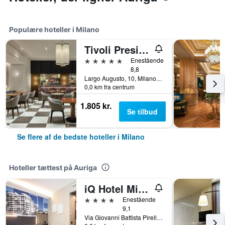
Populære hoteller i Milano
Tivoli President Milano Hotel
5 stjerner
Enestående
8,8
Largo Augusto, 10, Milano, Milano, Italien
0,0 km fra centrum
1.805 kr.
Se tilbud
Se flere af de bedste hoteller i Milano
Hoteller tættest på Auriga
iQ Hotel Milano
4 stjerner
Enestående
9,1
Via Giovanni Battista Pirelli 5, Milano, Milano, Italien