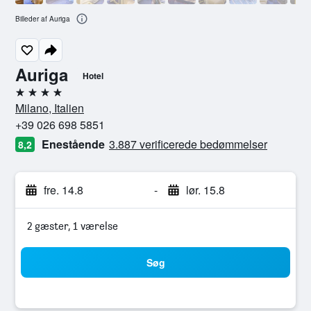
Billeder af Auriga
Auriga
Hotel
4 stjerner
Milano, Italien
+39 026 698 5851
Enestående
3.887 verificerede bedømmelser
8,2
fre. 14.8
-
lør. 15.8
2 gæster, 1 værelse
Søg