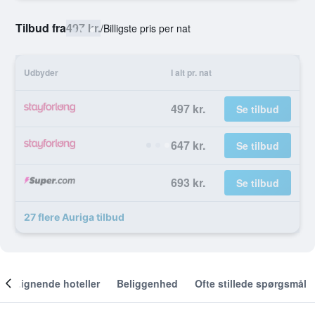
Tilbud fra
497 kr.
/
Billigste pris per nat
Udbyder
I alt pr. nat
497 kr.
Se tilbud
647 kr.
Se tilbud
693 kr.
Se tilbud
27 flere Auriga tilbud
Lignende hoteller
Beliggenhed
Ofte stillede spørgsmål