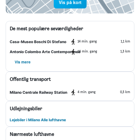
Vis på kort
De mest populære seværdigheder
14 min. gang
1,1 km
Casa-Museo Boschi Di Stefano
16 min. gang
1,3 km
Antonio Colombo Arte Contemporanea
Vis mere
Offentlig transport
4 min. gang
0,3 km
Milano Centrale Railway Station
Udlejningsbiler
Lejebiler i Milano Alle lufthavne
Nærmeste lufthavne