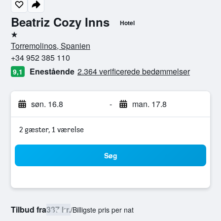
Beatriz Cozy Inns
Hotel
1 stjerne
Torremolinos, Spanien
+34 952 385 110
Enestående
2.364 verificerede bedømmelser
9,1
søn. 16.8
-
man. 17.8
2 gæster, 1 værelse
Søg
Tilbud fra
337 kr.
/
Billigste pris per nat