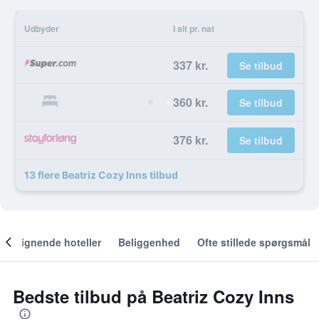
Udbyder
I alt pr. nat
337 kr.
Se tilbud
360 kr.
Se tilbud
376 kr.
Se tilbud
13 flere Beatriz Cozy Inns tilbud
Lignende hoteller
Beliggenhed
Ofte stillede spørgsmål
Bedste tilbud på Beatriz Cozy Inns