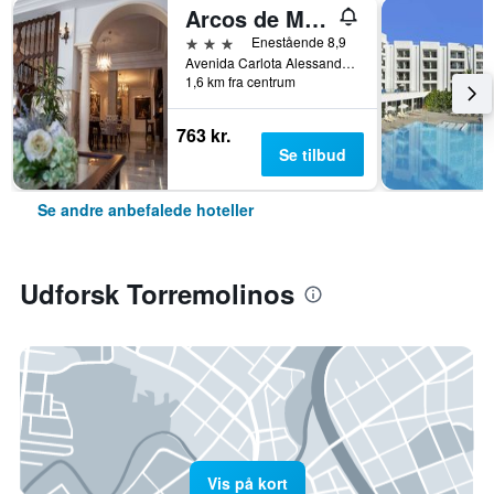
Arcos de Montemar
3 stjerner
Enestående 8,9
Avenida Carlota Alessandri 192, Torremolinos, Andalusien, Spanien
1,6 km fra centrum
763 kr.
Se tilbud
Se andre anbefalede hoteller
Udforsk Torremolinos
Vis på kort