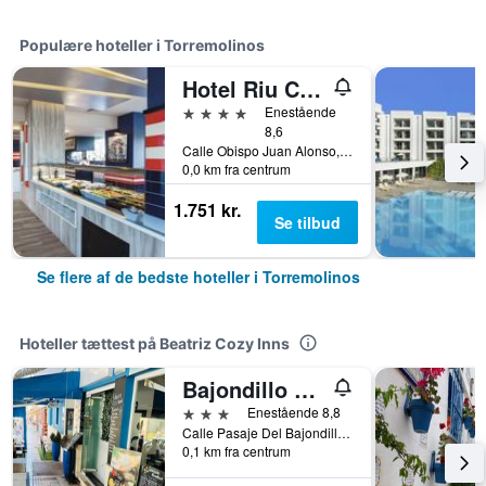
Populære hoteller i Torremolinos
Hotel Riu Costa Del Sol
4 stjerner
Enestående
8,6
Calle Obispo Juan Alonso, nº 2, Torremolinos, Andalusien, Spanien
0,0 km fra centrum
1.751 kr.
Se tilbud
Se flere af de bedste hoteller i Torremolinos
Hoteller tættest på Beatriz Cozy Inns
Bajondillo Beach Cozy Inns Adults Only
3 stjerner
Enestående 8,8
Calle Pasaje Del Bajondillo 13 Playa Bajondillo, Torremolinos, Andalusien, Spanien
0,1 km fra centrum