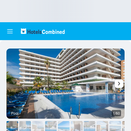
Pool
1/60