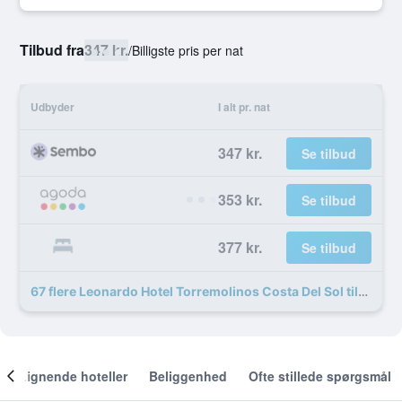
Tilbud fra
347 kr.
/
Billigste pris per nat
Udbyder
I alt pr. nat
347 kr.
Se tilbud
353 kr.
Se tilbud
377 kr.
Se tilbud
67 flere Leonardo Hotel Torremolinos Costa Del Sol tilbud
Lignende hoteller
Beliggenhed
Ofte stillede spørgsmål