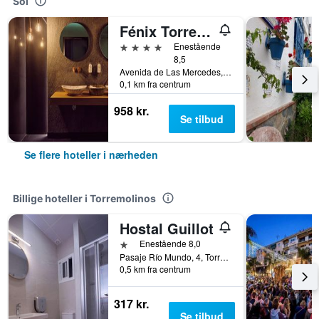
Sol
Fénix Torremolinos - Adults Only Recommended
4 stjerner
Enestående
8,5
Avenida de Las Mercedes, 22, Torremolinos, Andalusien, Spanien
0,1 km fra centrum
958 kr.
Se tilbud
Se flere hoteller i nærheden
Billige hoteller i Torremolinos
Hostal Guillot
1 stjerne
Enestående 8,0
Pasaje Río Mundo, 4, Torremolinos, Andalusien, Spanien
0,5 km fra centrum
317 kr.
Se tilbud