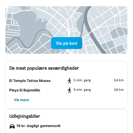
Vis på kort
De mest populære seværdigheder
5 min. gang
0,4 km
El Templo Tattoo Museo
9 min. gang
0,8 km
Playa El Bajondillo
Vis mere
Udlejningsbiler
19 kr. dagligt gennemsnit