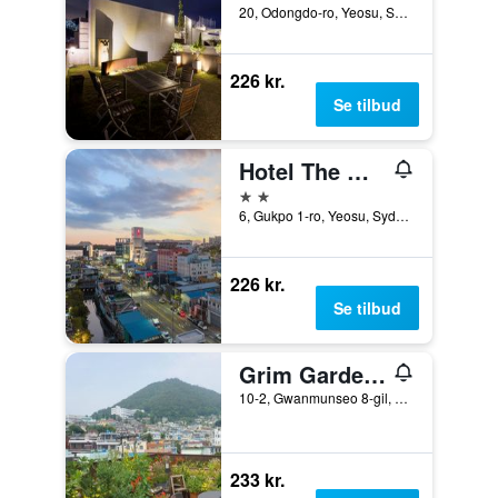
20, Odongdo-ro, Yeosu, Sydkorea
226 kr.
Se tilbud
Hotel The One
2 stjerner
6, Gukpo 1-ro, Yeosu, Sydkorea
226 kr.
Se tilbud
Grim Garden Guesthouse
10-2, Gwanmunseo 8-gil, Yeosu, Sydkorea
233 kr.