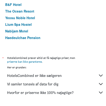
B&F Hotel
The Ocean Resort
Yeosu Noble Hotel
Lium Spa Hostel
Nabijam Motel
Haedeulchae Pension
Darakhyu Yeosu Capsule Hotel By Walkerhill
M Ort Hotel
Ondadoro Hostel
*
HotelsCombined prøver altid at få nøjagtige priser, men
priserne kan ikke garanteres
.
Blooming Pension
Her er grunden:
Gasari Kkotnimiinae Pension
HotelsCombined er ikke sælgeren
Aria Pension&resort Yeosu
R&B Business Hotel
Vi samler tonsvis af data for dig
Yeosu Yong Beach Tourist Hostel
Hvorfor er priserne ikke 100% nøjagtige?
Le Grand Bleu