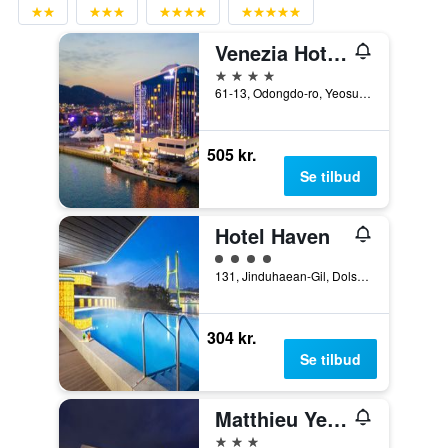
Venezia Hotel and Suite
4 stjerner
61-13, Odongdo-ro, Yeosu, Sydkorea
505 kr.
Se tilbud
Hotel Haven
Vurderet til klasse 4
131, Jinduhaean-Gil, Dolsan-Eup, Yeosu, Sydkorea
304 kr.
Se tilbud
Matthieu Yeosu
3 stjerner