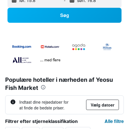
lør. 15.8
-
søn. 16.8
Søg
... med flere
Populære hoteller i nærheden af Yeosu
Fish Market
Indtast dine rejsedatoer for
Vælg datoer
at finde de bedste priser.
Alle filtre
Filtrer efter stjerneklassifikation