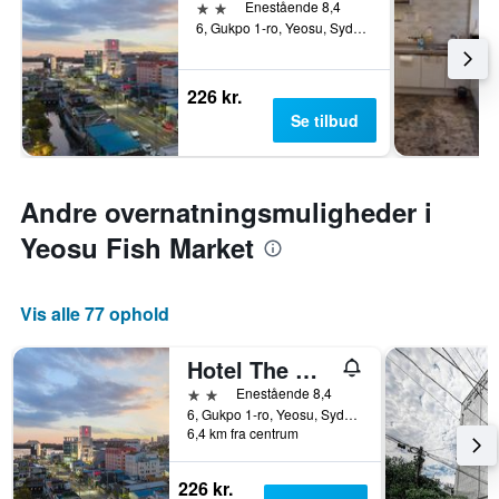
2 stjerner
Enestående 8,4
6, Gukpo 1-ro, Yeosu, Sydkorea
226 kr.
Se tilbud
Andre overnatningsmuligheder i
Yeosu Fish Market
Vis alle 77 ophold
Hotel The One
2 stjerner
Enestående 8,4
6, Gukpo 1-ro, Yeosu, Sydkorea
6,4 km fra centrum
226 kr.