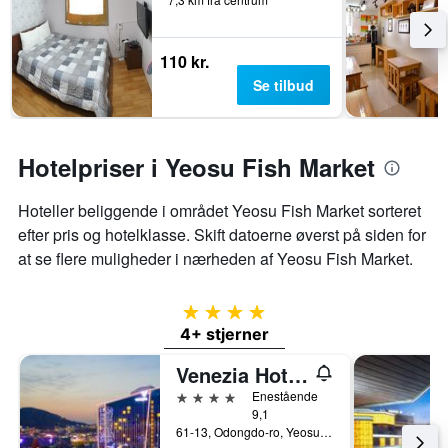
110 kr.
Se tilbud
Hotelpriser i Yeosu Fish Market
Hoteller beliggende i området Yeosu Fish Market sorteret
efter pris og hotelklasse. Skift datoerne øverst på siden for
at se flere muligheder i nærheden af ​​Yeosu Fish Market.
4 stjerner
4+ stjerner
Venezia Hotel and Suite
4 stjerner
Enestående
9,1
61-13, Odongdo-ro, Yeosu, Sydkorea