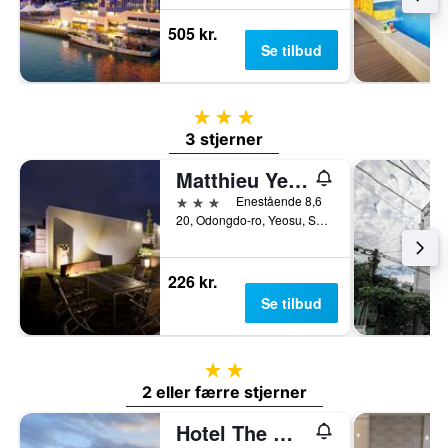
505 kr.
Se tilbud
3 stjerner
3 stjerner
Matthieu Yeosu
3 stjerner
Enestående 8,6
20, Odongdo-ro, Yeosu, Sydkorea
226 kr.
Se tilbud
2 stjerner
2 eller færre stjerner
Hotel The One