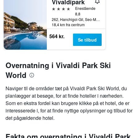
Vivaldipark
4 stjerner
Enestående
8,8
262, Hanchigol-Gil, Seo-Myeon, Hongcheon, Sydkorea
18,4 km fra centrum
564 kr.
Se tilbud
Overnatning i Vivaldi Park Ski
World
Naviger til de områder tæt på Vivaldi Park Ski World, du
planlægger at besøge, for at finde hoteller i nærheden.
Som en ekstra fordel kan brugere klikke på et hotel, de er
interesserede i, for at finde nyttige oplysninger og tilbud for
det pågældende hotel.
Fakta om overnatning i Vivaldi Park