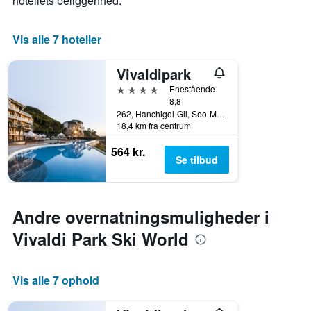
hotellets beliggenhed.
Vis alle 7 hoteller
Vivaldipark
4 stjerner
Enestående
8,8
262, Hanchigol-Gil, Seo-Myeon, Hongcheon, Sydkorea
18,4 km fra centrum
564 kr.
Se tilbud
Andre overnatningsmuligheder i
Vivaldi Park Ski World
Vis alle 7 ophold