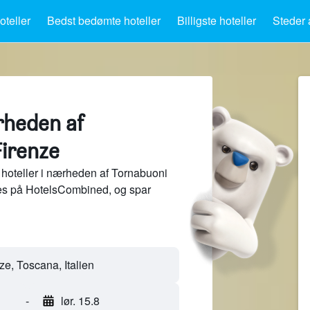
teller
Bedst bedømte hoteller
Billigste hoteller
Steder 
rheden af
Firenze
hoteller i nærheden af Tornabuoni
ites på HotelsCombined, og spar
-
lør. 15.8