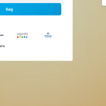
Søg
lere