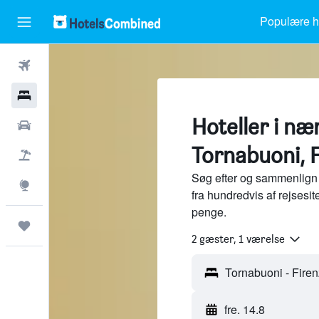
Populære ho
Fly
Hotel
Hoteller i næ
Billeje
Tornabuoni, 
Pakkerejser
Søg efter og sammenlign 
Explore
fra hundredvis af rejses
penge.
Trips
2 gæster, 1 værelse
fre. 14.8