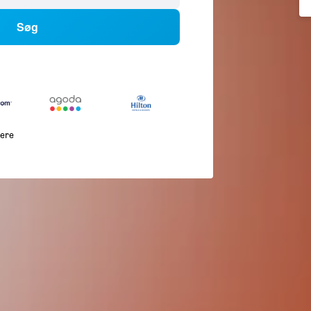
Søg
lere