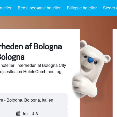
teller
Bedst bedømte hoteller
Billigste hoteller
Steder 
ærheden af Bologna
Bologna
hoteller i nærheden af Bologna City
 rejsesites på HotelsCombined, og
-
fre. 14.8