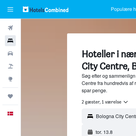
Populære ho
Fly
Hotel
Hoteller i n
Billeje
City Centre, 
Pakkerejser
Søg efter og sammenlign 
Explore
Centre fra hundredvis af
spar penge.
Trips
2 gæster, 1 værelse
Dansk
tor. 13.8