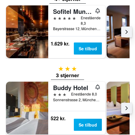
Sofitel Munich Bayerpost
5 stjerner
Enestående
8,3
Bayerstrasse 12, München, Bayern, Tyskland
1.629 kr.
Se tilbud
3 stjerner
3 stjerner
Buddy Hotel
3 stjerner
Enestående 8,0
Sonnenstrasse 2, München, Bayern, Tyskland
522 kr.
Se tilbud