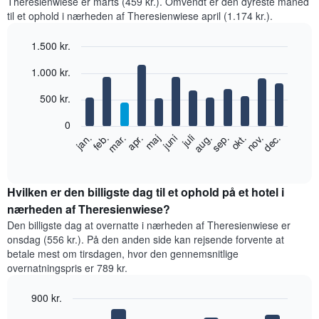
Theresienwiese er marts (459 kr.). Omvendt er den dyreste måned
til et ophold i nærheden af Theresienwiese april (1.174 kr.).
1.500 kr.
Bar
Chart
1.000 kr.
graphic.
chart
with
12
500 kr.
bars.
0
Følgende
feb.
maj
aug.
nov.
jan.
apr.
juli
okt.
mar.
juni
sep.
dec.
diagram
End
of
viser
interactive
den
chart
gennemsnitlige
Hvilken er den billigste dag til et ophold på et hotel i
pris
nærheden af Theresienwiese?
for
Den billigste dag at overnatte i nærheden af Theresienwiese er
et
onsdag (556 kr.). På den anden side kan rejsende forvente at
værelse
betale mest om tirsdagen, hvor den gennemsnitlige
hver
overnatningspris er 789 kr.
måned
Diagrammet
900 kr.
har
1
Bar
Chart