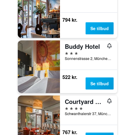
794 kr.
Se tilbud
Buddy Hotel
3 stjerner
Sonnenstrasse 2, München, Bayern, Tyskland
522 kr.
Se tilbud
Courtyard by Marriott Munich City Center
4 stjerner
Schwanthalerstr 37, München, Bayern, Tyskland
767 kr.