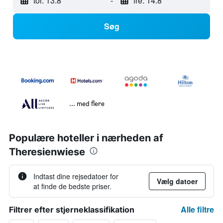
tor. 13.8
-
fre. 14.8
Søg
... med flere
Populære hoteller i nærheden af
Theresienwiese
Indtast dine rejsedatoer for
Vælg datoer
at finde de bedste priser.
Alle filtre
Filtrer efter stjerneklassifikation