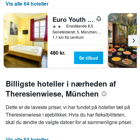
af
Vis alle 64 hoteller
dage
før
Euro Youth Hotel
opholdet
Diagrammet
2 stjerner
Enestående 8,5
har
Senefelderstr. 5, München, Bayern, Tyskland
1,1 km fra centrum
1
y-
akse,
480 kr.
der
Se tilbud
viser
den
gennemsnitlige
pris
Billigste hoteller i nærheden af
for
et
Theresienwiese, München
værelse
Dette er de laveste priser, vi har fundet på hoteller tæt på
Theresienwiese i øjeblikket. Hvis du har fleksibiliteten,
skal du ændre de valgte datoer for at sammenligne priser.
Vis alle 64 hoteller