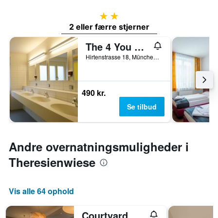
2 stjerner
2 eller færre stjerner
The 4 You Hostel & Hotel
Hirtenstrasse 18, München, Bayern, Tyskland
490 kr.
Se tilbud
Andre overnatningsmuligheder i
Theresienwiese
Vis alle 64 ophold
Courtyard by Marriott Munich City Center