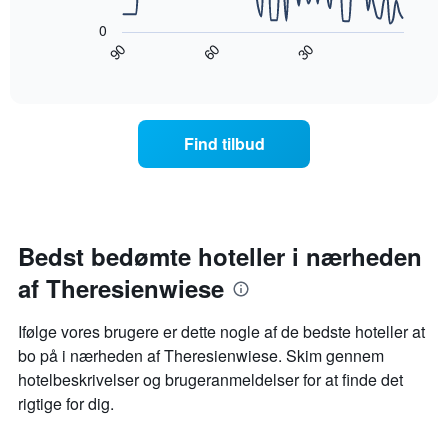
viser
diagram
ugedagene.
0
viser,
Diagrammet
90
60
30
hvordan
End
har
of
prisen
interactive
1
på
chart
y-
et
akse,
værelse
Find tilbud
der
ændrer
viser
sig,
den
når
gennemsnitlige
datoen
pris
for
for
opholdet
Bedst bedømte hoteller i nærheden
et
nærmer
værelse
af Theresienwiese
sig
Diagrammet
har
Ifølge vores brugere er dette nogle af de bedste hoteller at
1
bo på i nærheden af ​​Theresienwiese. Skim gennem
x-
hotelbeskrivelser og brugeranmeldelser for at finde det
akse,
der
rigtige for dig.
viser
antallet