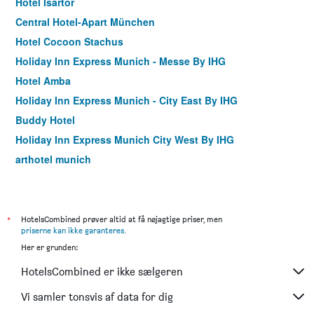
Hotel Isartor
Central Hotel-Apart München
Hotel Cocoon Stachus
Holiday Inn Express Munich - Messe By IHG
Hotel Amba
Holiday Inn Express Munich - City East By IHG
Buddy Hotel
Holiday Inn Express Munich City West By IHG
arthotel munich
Meininger Hotel München City Center
Europäischer Hof
Garner Hotel Munich - Messe by IHG
*
HotelsCombined prøver altid at få nøjagtige priser, men
priserne kan ikke garanteres
.
Hotel Adria München
Her er grunden:
Hôtel du Train
HotelsCombined er ikke sælgeren
Mercure Hotel München Altstadt
Hotel Schlicker
Vi samler tonsvis af data for dig