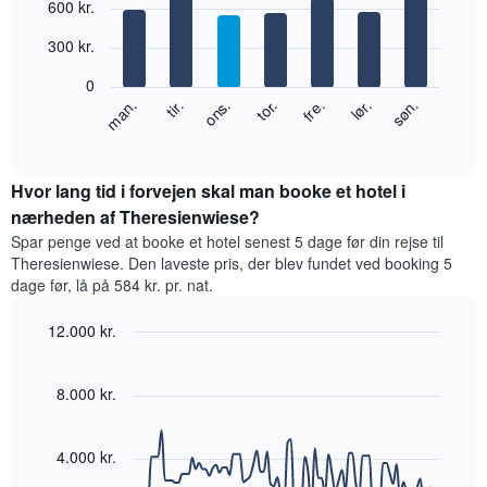
600 kr.
x-
graphic.
chart
with
akse,
300 kr.
7
der
bars.
viser
0
måneder.
Følgende
ons.
tor.
fre.
lør.
søn.
man.
tir.
Diagrammet
diagram
End
har
of
viser
1
interactive
den
chart
y-
gennemsnitlige
Hvor lang tid i forvejen skal man booke et hotel i
akse,
pris
nærheden af Theresienwiese?
der
for
viser
Spar penge ved at booke et hotel senest 5 dage før din rejse til
et
den
Theresienwiese. Den laveste pris, der blev fundet ved booking 5
værelse
gennemsnitlige
dage før, lå på 584 kr. pr. nat.
hver
pris
dag
for
12.000 kr.
i
et
ugen
Line
Chart
værelse
graphic.
Diagrammet
chart
with
8.000 kr.
har
90
1
data
x-
points.
akse,
4.000 kr.
der
Følgende