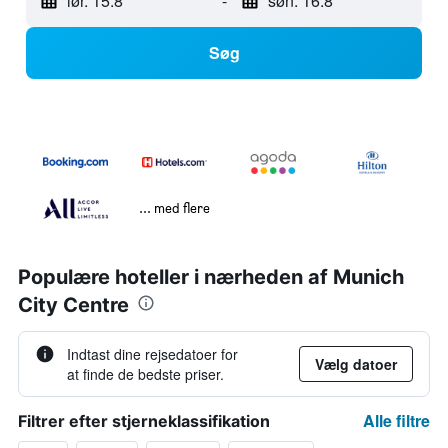
lør. 15.8
-
søn. 16.8
Søg
... med flere
Populære hoteller i nærheden af Munich
City Centre
Indtast dine rejsedatoer for
Vælg datoer
at finde de bedste priser.
Alle filtre
Filtrer efter stjerneklassifikation