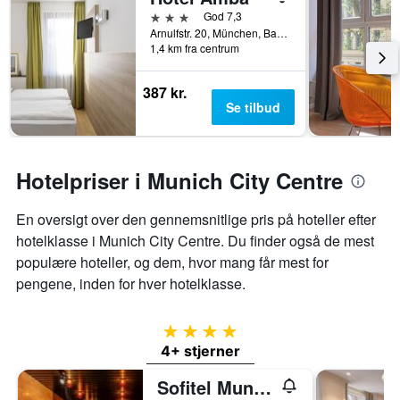
3 stjerner
God 7,3
Arnulfstr. 20, München, Bayern, Tyskland
1,4 km fra centrum
387 kr.
Se tilbud
Hotelpriser i Munich City Centre
En oversigt over den gennemsnitlige pris på hoteller efter
hotelklasse i Munich City Centre. Du finder også de mest
populære hoteller, og dem, hvor mang får mest for
pengene, inden for hver hotelklasse.
4 stjerner
4+ stjerner
Sofitel Munich Bayerpost