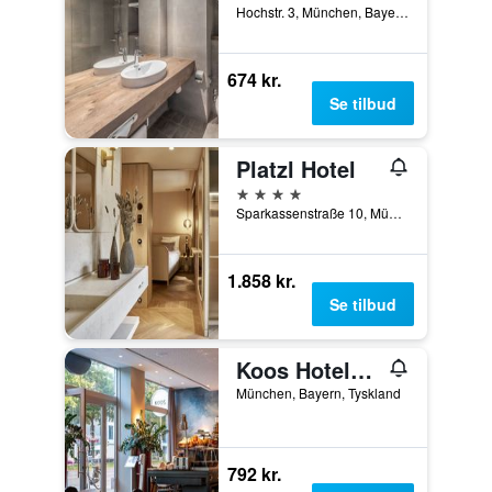
Hochstr. 3, München, Bayern, Tyskland
674 kr.
Se tilbud
Platzl Hotel
4 stjerner
Sparkassenstraße 10, München, Bayern, Tyskland
1.858 kr.
Se tilbud
Koos Hotel&apartments
München, Bayern, Tyskland
792 kr.