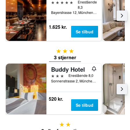
5 stjerner
Enestående
8,3
Bayerstrasse 12, München, Bayern, Tyskland
1.625 kr.
Se tilbud
3 stjerner
3 stjerner
Buddy Hotel
3 stjerner
Enestående 8,0
Sonnenstrasse 2, München, Bayern, Tyskland
520 kr.
Se tilbud
2 stjerner