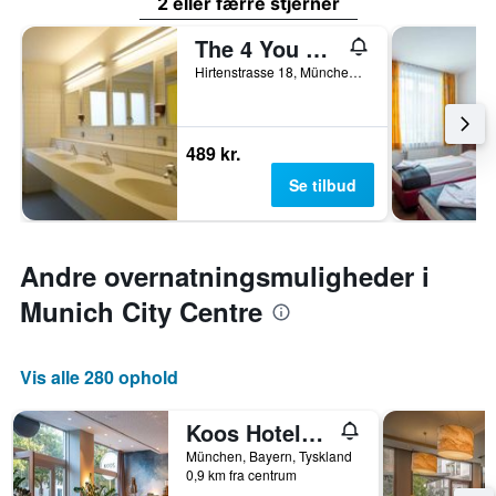
2 eller færre stjerner
The 4 You Hostel & Hotel
Hirtenstrasse 18, München, Bayern, Tyskland
489 kr.
Se tilbud
Andre overnatningsmuligheder i
Munich City Centre
Vis alle 280 ophold
Koos Hotel&apartments
München, Bayern, Tyskland
0,9 km fra centrum