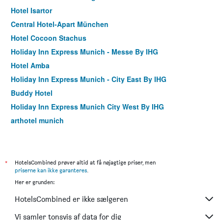
Hotel Isartor
Central Hotel-Apart München
Hotel Cocoon Stachus
Holiday Inn Express Munich - Messe By IHG
Hotel Amba
Holiday Inn Express Munich - City East By IHG
Buddy Hotel
Holiday Inn Express Munich City West By IHG
arthotel munich
Meininger Hotel München City Center
Europäischer Hof
Garner Hotel Munich - Messe by IHG
*
HotelsCombined prøver altid at få nøjagtige priser, men
priserne kan ikke garanteres
.
Hotel Adria München
Her er grunden:
Hôtel du Train
HotelsCombined er ikke sælgeren
Mercure Hotel München Altstadt
Hotel Schlicker
Vi samler tonsvis af data for dig