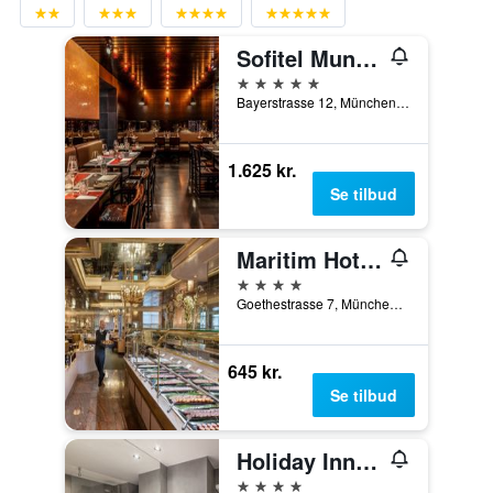
Sofitel Munich Bayerpost
5 stjerner
Bayerstrasse 12, München, Bayern, Tyskland
1.625 kr.
Se tilbud
Maritim Hotel München
4 stjerner
Goethestrasse 7, München, Bayern, Tyskland
645 kr.
Se tilbud
Holiday Inn Munich - City Centre By IHG
4 stjerner