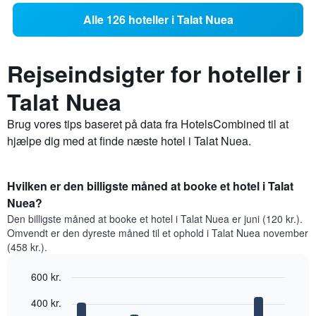
Alle 126 hoteller i Talat Nuea
Rejseindsigter for hoteller i
Talat Nuea
Brug vores tips baseret på data fra HotelsCombined til at
hjælpe dig med at finde næste hotel i Talat Nuea.
Hvilken er den billigste måned at booke et hotel i Talat
Nuea?
Den billigste måned at booke et hotel i Talat Nuea er juni (120 kr.).
Omvendt er den dyreste måned til et ophold i Talat Nuea november
(458 kr.).
600 kr.
Bar
Chart
400 kr.
graphic.
chart
with