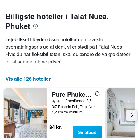
datoen
de
stjerner.
for
seneste
Diagrammet
opholdet
3
Billigste hoteller i Talat Nuea,
har
nærmer
dage
1
Phuket
sig
y-
Diagrammet
akse,
har
I øjeblikket tilbyder disse hoteller den laveste
der
1
overnatningspris ud af dem, vi er stødt på i Talat Nuea.
viser
x-
den
Hvis du har fleksibiliteten, skal du ændre de valgte datoer
akse,
gennemsnitlige
der
for at sammenligne priser.
pris
viser
for
antallet
et
af
Vis alle 126 hoteller
værelse
dage
til
før
Pure Phuket Residence
weekenden,
opholdet
der
Diagrammet
2 stjerner
Enestående 8,5
blev
har
3/7 Rasada Rd., Talat Nuea, Phuket, Thailand
fundet
1,2 km fra centrum
1
inden
y-
for
akse,
84 kr.
de
der
Se tilbud
seneste
viser