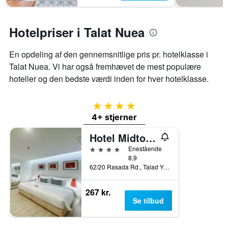
3
den
dage
gennemsnitlige
pris
Hotelpriser i Talat Nuea
for
et
En opdeling af den gennemsnitlige pris pr. hotelklasse i
værelse
Talat Nuea. Vi har også fremhævet de mest populære
hoteller og den bedste værdi inden for hver hotelklasse.
4 stjerner
4+ stjerner
Hotel Midtown Ratsada
4 stjerner
Enestående
8,9
62/20 Rasada Rd., Talad Yai, Muang, Phuket, Phuket, Thailand
267 kr.
Se tilbud