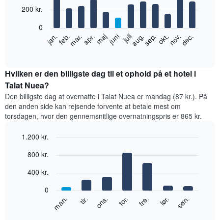
12
200 kr.
bars.
0
Følgende
feb.
maj
aug.
nov.
jan.
apr.
juli
okt.
mar.
juni
sep.
dec.
diagram
End
of
viser
interactive
den
chart
gennemsnitlige
Hvilken er den billigste dag til et ophold på et hotel i
pris
Talat Nuea?
for
Den billigste dag at overnatte i Talat Nuea er mandag (87 kr.). På
et
den anden side kan rejsende forvente at betale mest om
værelse
torsdagen, hvor den gennemsnitlige overnatningspris er 865 kr.
hver
måned
1.200 kr.
Diagrammet
har
Bar
Chart
800 kr.
graphic.
1
chart
with
x-
400 kr.
7
akse,
bars.
der
0
viser
Følgende
lør.
tor.
tir.
søn.
fre.
ons.
man.
måneder.
diagram
End
Diagrammet
of
viser