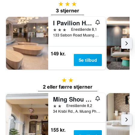
3 stjerner
3 stjerner
I Pavilion Hotel (Sha Plus+)
3 stjerner
Enestående 8,1
133 Satoon Road Muang District Phuket, Phuket, Thailand
149 kr.
Se tilbud
2 stjerner
2 eller færre stjerner
Ming Shou Boutique House
2 stjerner
Enestående 8,2
34 Krabi Rd., A. Muang Phuket, Phuket, Thailand
155 kr.