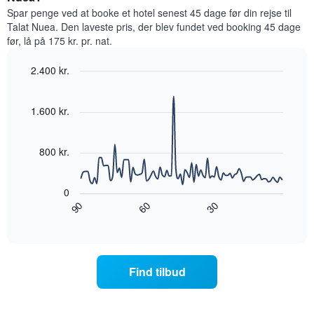
til
antal
Spar penge ved at booke et hotel senest 45 dage før din rejse til
weekenden,
stjerner.
Talat Nuea. Den laveste pris, der blev fundet ved booking 45 dage
der
Diagrammet
før, lå på 175 kr. pr. nat.
blev
har
fundet
1
2.400 kr.
inden
y-
for
Line
Chart
akse,
graphic.
chart
de
der
with
1.600 kr.
seneste
viser
90
3
data
den
dage
points.
gennemsnitlige
800 kr.
samlet
pris
efter
Følgende
for
stjerneklassificering
diagram
et
0
Diagrammet
viser,
værelse
90
30
60
har
hvordan
End
til
1
of
prisen
i
interactive
x-
på
nat,
chart
akse,
et
der
der
værelse
blev
Find tilbud
viser
ændrer
fundet
hotelkategorier
sig,
inden
efter
når
for
antal