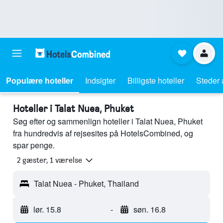
Populære hoteller
Indsigter
Billigste hoteller
Steder 
Hoteller i Talat Nuea, Phuket
Søg efter og sammenlign hoteller i Talat Nuea, Phuket
fra hundredvis af rejsesites på HotelsCombined, og
spar penge.
2 gæster, 1 værelse
Talat Nuea - Phuket, Thailand
lør. 15.8
-
søn. 16.8