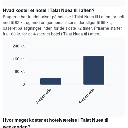
har
interactive
den
chart
1
gennemsnitlige
Hvad koster et hotel i Talat Nuea til i aften?
y-
pris
Brugerne har fundet priser på hoteller i Talat Nuea til i aften for helt
akse,
for
ned til 82 kr. og med en gennemsnitspris, der stiger til 99 kr.,
der
et
viser
baseret på søgninger inden for de sidste 72 timer. Priserne starter
værelse
den
fra 183 kr. for et 4-stjernet hotel i Talat Nuea til i aften.
hver
gennemsnitlige
dag
pris
240 kr.
i
for
Bar
ugen
Chart
et
graphic.
chart
Diagrammet
160 kr.
værelse
with
har
2
1
bars.
80 kr.
x-
akse,
Følgende
0
der
diagram
3-stjernede
4-stjernede
viser
viser
ugedagene.
den
Diagrammet
End
gennemsnitlige
har
of
pris
interactive
1
for
chart
y-
Hvor meget koster et hotelværelse i Talat Nuea til
et
akse,
værelse
weekenden?