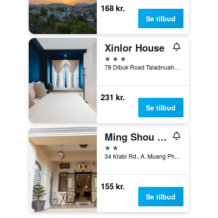
168 kr.
Se tilbud
Xinlor House
3 stjerner
78 Dibuk Road Taladnuah, Muang Phuket, Phuket, Thailand
231 kr.
Se tilbud
Ming Shou Boutique House
2 stjerner
34 Krabi Rd., A. Muang Phuket, Phuket, Thailand
155 kr.
Se tilbud