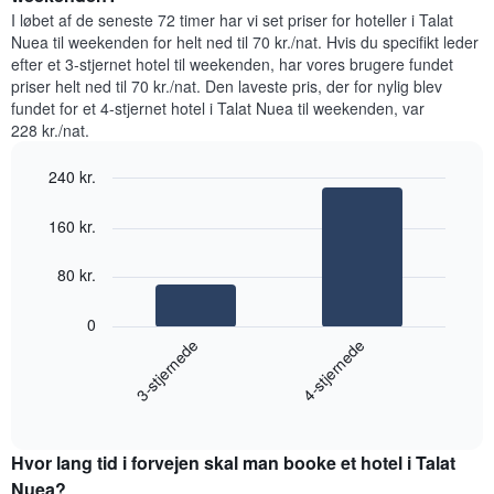
der
til
I løbet af de seneste 72 timer har vi set priser for hoteller i Talat
viser
i
Nuea til weekenden for helt ned til 70 kr./nat. Hvis du specifikt leder
den
nat,
efter et 3-stjernet hotel til weekenden, har vores brugere fundet
gennemsnitlige
der
priser helt ned til 70 kr./nat. Den laveste pris, der for nylig blev
pris
blev
for
fundet for et 4-stjernet hotel i Talat Nuea til weekenden, var
fundet
et
228 kr./nat.
inden
værelse
for
240 kr.
de
seneste
Bar
Chart
graphic.
3
chart
160 kr.
with
dage
2
samlet
bars.
80 kr.
efter
stjerneklassificering
Følgende
0
Diagrammet
diagram
3-stjernede
4-stjernede
har
viser
1
den
x-
End
gennemsnitlige
akse,
of
pris
interactive
der
for
chart
viser
Hvor lang tid i forvejen skal man booke et hotel i Talat
et
hotelkategorier
værelse
Nuea?
efter