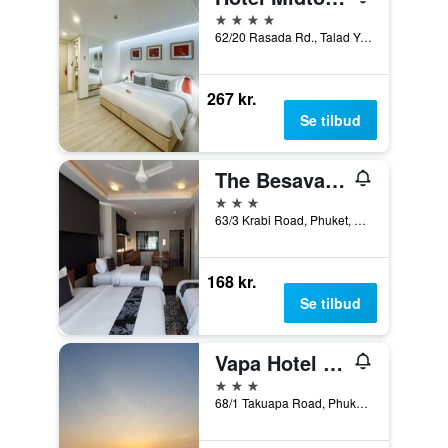
4 stjerner
62/20 Rasada Rd., Talad Yai, Muang, Phuket, Phuket, Thailand
267 kr.
Se tilbud
The Besavana Phuket
3 stjerner
63/3 Krabi Road, Phuket, Thailand
168 kr.
Se tilbud
Vapa Hotel - Sha Extra Plus
3 stjerner
68/1 Takuapa Road, Phuket, Thailand