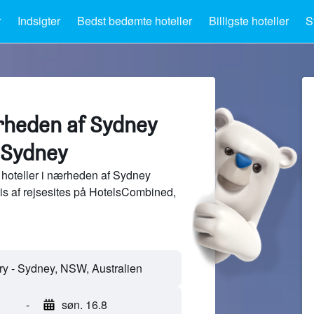
r
Indsigter
Bedst bedømte hoteller
Billigste hoteller
S
ærheden af Sydney
 Sydney
hoteller i nærheden af Sydney
is af rejsesites på HotelsCombined,
-
søn. 16.8