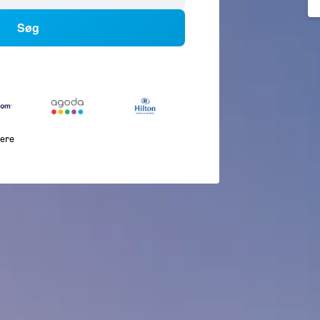
Søg
lere