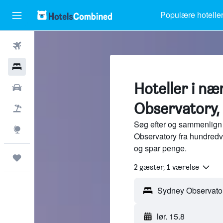
Populære hotelle
Fly
Hotel
Hoteller i n
Billeje
Observatory,
Pakkerejser
Søg efter og sammenlign 
Explore
Observatory fra hundredv
og spar penge.
Trips
2 gæster, 1 værelse
lør. 15.8