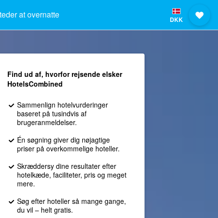
teder at overnatte
DKK
Find ud af, hvorfor rejsende elsker
HotelsCombined
Sammenlign hotelvurderinger
baseret på tusindvis af
brugeranmeldelser.
Én søgning giver dig nøjagtige
priser på overkommelige hoteller.
Skræddersy dine resultater efter
hotelkæde, faciliteter, pris og meget
mere.
Søg efter hoteller så mange gange,
du vil – helt gratis.