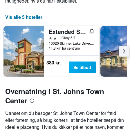
muligheder, hvis du har fleksibilitet.
Vis alle 5 hoteller
Extended Stay America Select Suites - Jacksonville - Southside - St. Johns Towne Ctr.
2 stjerner
Okay 5,7
10020 Skinner Lake Drive, Jacksonville, FL, USA
14,3 km fra centrum
383 kr.
Se tilbud
Overnatning i St. Johns Town
Center
Uanset om du besøger St. Johns Town Center for fritid
eller forretning, så brug kortet til at finde hoteller tæt på din
ideelle placering. Hvis du klikker på et hotelnavn, kommer