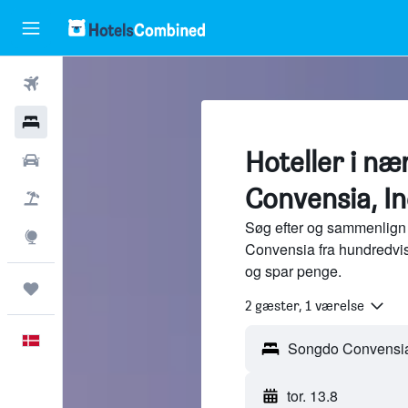
Fly
Hotel
Hoteller i n
Billeje
Convensia, I
Pakkerejser
Søg efter og sammenlign 
Explore
Convensia fra hundredvis
og spar penge.
Trips
2 gæster, 1 værelse
Dansk
tor. 13.8