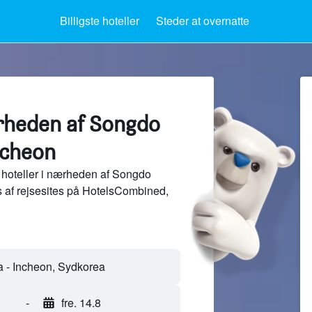
Billigste hoteller
Steder at overnatte
ærheden af Songdo
ncheon
hoteller i nærheden af Songdo
 af rejsesites på HotelsCombined,
-
fre. 14.8