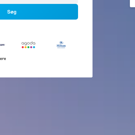
Søg
lere