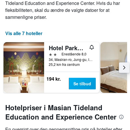
Tideland Education and Experience Center. Hvis du har
fleksibiliteten, skal du ændre de valgte datoer for at
sammenligne priser.
Vis alle 7 hoteller
Hotel Parkwood Incheon Airport
2 stjerner
Enestående 8,0
34, Masiran-ro, Jung-gu, Incheon, Sydkorea
25,2 km fra centrum
194 kr.
Se tilbud
Hotelpriser i Masian Tideland
Education and Experience Center
En oversigt over den gennemsnitlige pris på hoteller efter