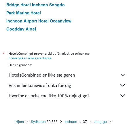
Bridge Hotel Incheon Songdo
Park Marine Hotel
Incheon Airport Hotel Oceanview
Goodday Airtel
Benikea The Bliss Hotel
Incheon Airport Hotel Oceanside
Hotel Sopra
*
HotelsCombined prøver altid at få nøjagtige priser, men
priserne kan ikke garanteres
.
Incheon Airtel
Her er grunden:
Guwol Hotel
HotelsCombined er ikke sælgeren
Ramada by Wyndham Songdo
Incheon Stay Hotel
Vi samler tonsvis af data for dig
Browndot Incheon Airport New City
Hvorfor er priserne ikke 100% nøjagtige?
Hotel Charis
Hjem
Sydkorea
39.583
Incheon
1.137
Jung-gu