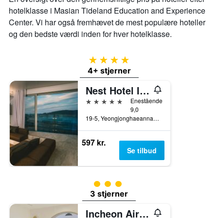
hotelklasse i Masian Tideland Education and Experience
Center. Vi har også fremhævet de mest populære hoteller
og den bedste værdi inden for hver hotelklasse.
4 stjerner
4+ stjerner
Nest Hotel Incheon
5 stjerner
Enestående
9,0
19-5, Yeongjonghaeannam-ro, Jung-gu, Incheon, Sydkorea
597 kr.
Se tilbud
Vurderet til klasse 3
3 stjerner
Incheon Airport Hotel Oceanside