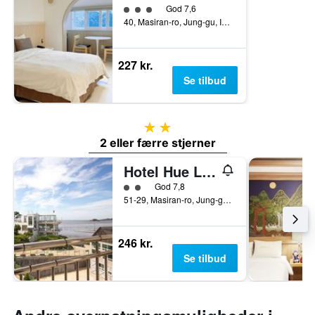
Vurderet til klasse 3
God 7,6
40, Masiran-ro, Jung-gu, Incheon, Sydkorea
227 kr.
Se tilbud
2 stjerner
2 eller færre stjerner
Hotel Hue Loft
Vurderet til klasse 2
God 7,8
51-29, Masiran-ro, Jung-gu, Incheon, Sydkorea
246 kr.
Se tilbud