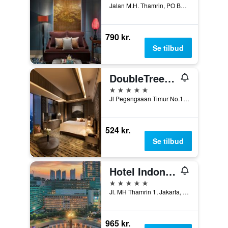
Jalan M.H. Thamrin, PO Box 3392, Jakarta, Indonesien
790 kr.
Se tilbud
DoubleTree by Hilton Hotel Jakarta - Diponegoro
5 stjerner
Jl Pegangsaan Timur No.17 Cikini, Jakarta, Indonesien
524 kr.
Se tilbud
Hotel Indonesia Kempinski Jakarta
5 stjerner
Jl. MH Thamrin 1, Jakarta, Indonesien
965 kr.