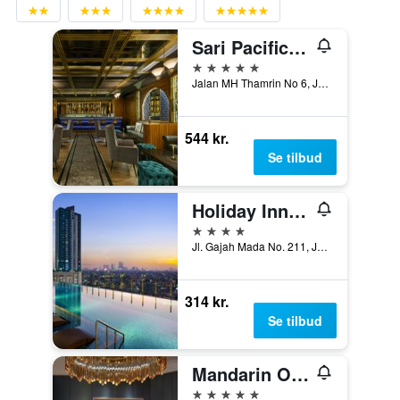
Sari Pacific Jakarta, Autograph Collection
5 stjerner
Jalan MH Thamrin No 6, Jakarta, Indonesien
544 kr.
Se tilbud
Holiday Inn & Suites Jakarta Gajah Mada By IHG
4 stjerner
Jl. Gajah Mada No. 211, Jakarta, Indonesien
314 kr.
Se tilbud
Mandarin Oriental, Jakarta
5 stjerner