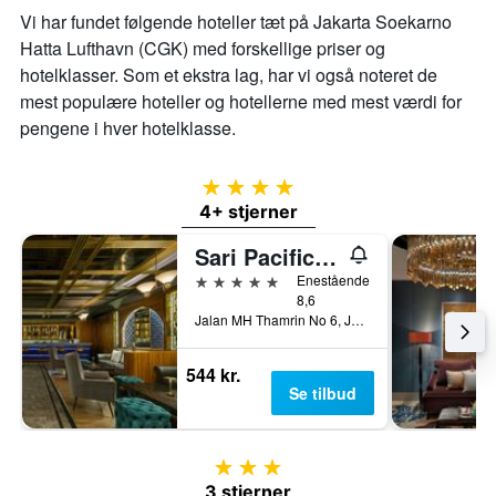
Vi har fundet følgende hoteller tæt på Jakarta Soekarno
Hatta Lufthavn (CGK) med forskellige priser og
hotelklasser. Som et ekstra lag, har vi også noteret de
mest populære hoteller og hotellerne med mest værdi for
pengene i hver hotelklasse.
4 stjerner
4+ stjerner
Sari Pacific Jakarta, Autograph Collection
5 stjerner
Enestående
8,6
Jalan MH Thamrin No 6, Jakarta, Indonesien
544 kr.
Se tilbud
3 stjerner
3 stjerner