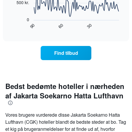
akse,
500 kr.
der
Følgende
viser
diagram
ugedagene.
0
viser,
Diagrammet
90
30
60
hvordan
End
har
of
prisen
interactive
1
på
chart
y-
et
akse,
værelse
Find tilbud
der
ændrer
viser
sig,
den
når
gennemsnitlige
datoen
pris
for
for
opholdet
Bedst bedømte hoteller i nærheden
et
nærmer
værelse
af Jakarta Soekarno Hatta Lufthavn
sig
Diagrammet
har
1
Vores brugere vurderede disse Jakarta Soekarno Hatta
x-
Lufthavn (CGK) hoteller blandt de bedste steder at bo. Tag
akse,
der
et kig på brugeranmeldelser for at finde ud af, hvorfor