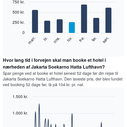
750 kr.
har
1
Bar
Chart
500 kr.
x-
graphic.
chart
with
akse,
250 kr.
7
der
bars.
viser
0
måneder.
Følgende
ons.
tor.
fre.
lør.
søn.
man.
tir.
Diagrammet
diagram
End
har
of
viser
1
interactive
den
chart
y-
gennemsnitlige
Hvor lang tid i forvejen skal man booke et hotel i
akse,
pris
nærheden af Jakarta Soekarno Hatta Lufthavn?
der
for
viser
Spar penge ved at booke et hotel senest 52 dage før din rejse til
et
den
Jakarta Soekarno Hatta Lufthavn. Den laveste pris, der blev fundet
værelse
gennemsnitlige
ved booking 52 dage før, lå på 104 kr. pr. nat.
hver
pris
dag
for
1.500 kr.
i
et
ugen
Line
Chart
værelse
graphic.
Diagrammet
chart
with
1.000 kr.
har
90
1
data
x-
points.