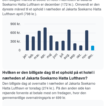
Soekarno Hatta Lufthavn er december (172 kr.). Omvendt er den
dyreste måned til et ophold i nærheden af Jakarta Soekarno Hatta
Lufthavn april (798 kr.).
900 kr.
Bar
Chart
600 kr.
graphic.
chart
with
12
300 kr.
bars.
0
Følgende
feb.
maj
aug.
nov.
jan.
apr.
juli
okt.
mar.
juni
sep.
dec.
diagram
End
of
viser
interactive
den
chart
gennemsnitlige
Hvilken er den billigste dag til et ophold på et hotel i
pris
nærheden af Jakarta Soekarno Hatta Lufthavn?
for
Den billigste dag at overnatte i nærheden af Jakarta Soekarno
et
Hatta Lufthavn er torsdag (274 kr.). På den anden side kan
værelse
rejsende forvente at betale mest om fredagen, hvor den
hver
gennemsnitlige overnatningspris er 699 kr.
måned
Diagrammet