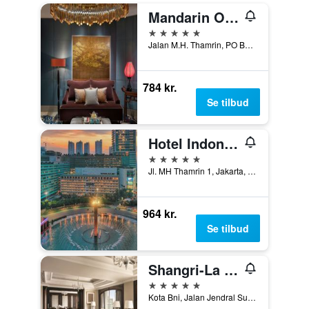
Mandarin Oriental, Jakarta
5 stjerner
Jalan M.H. Thamrin, PO Box 3392, Jakarta, Indonesien
784 kr.
Se tilbud
Hotel Indonesia Kempinski Jakarta
5 stjerner
Jl. MH Thamrin 1, Jakarta, Indonesien
964 kr.
Se tilbud
Shangri-La Jakarta
5 stjerner
Kota Bni, Jalan Jendral Sudirman Kav.1, Jakarta, Indonesien