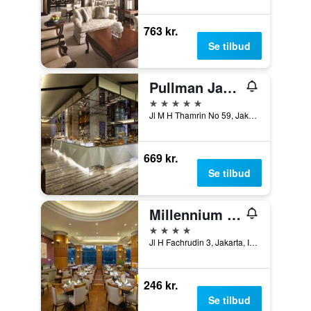
763 kr.
Se tilbud
Pullman Jakarta Indonesia Thamrin Cbd
5 stjerner
Jl M H Thamrin No 59, Jakarta, Indonesien
669 kr.
Se tilbud
Millennium Hotel Sirih Jakarta
4 stjerner
Jl H Fachrudin 3, Jakarta, Indonesien
246 kr.
Se tilbud