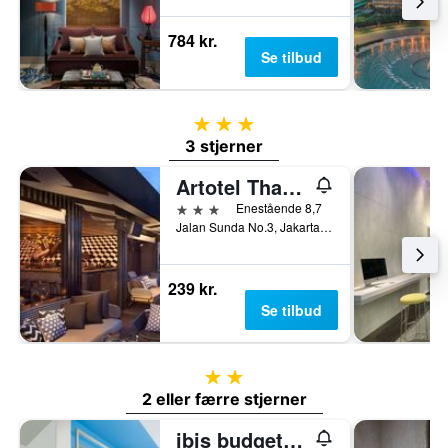
784 kr.
Se tilbud
3 stjerner
3 stjerner
Artotel Thamrin Jakarta
3 stjerner
Enestående 8,7
Jalan Sunda No.3, Jakarta, Indonesien
239 kr.
Se tilbud
2 stjerner
2 eller færre stjerner
ibis budget Jakarta Cikini