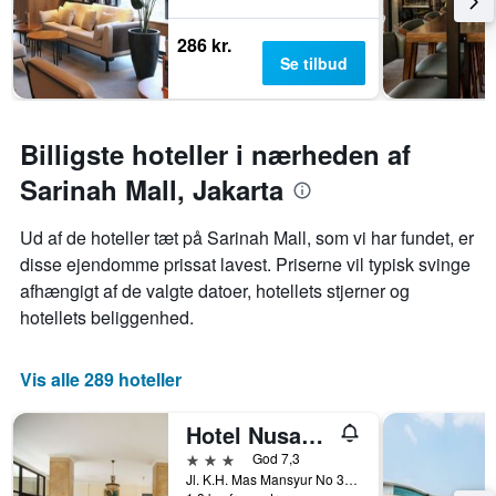
286 kr.
Se tilbud
Billigste hoteller i nærheden af
Sarinah Mall, Jakarta
Ud af de hoteller tæt på Sarinah Mall, som vi har fundet, er
disse ejendomme prissat lavest. Priserne vil typisk svinge
afhængigt af de valgte datoer, hotellets stjerner og
hotellets beliggenhed.
Vis alle 289 hoteller
Hotel Nusantara Indah Syariah
3 stjerner
God 7,3
Jl. K.H. Mas Mansyur No 36, Tanah Abang, Jakarta, Indonesien