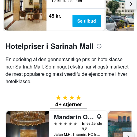
1,8 km fra centrum
45 kr.
Se tilbud
Hotelpriser i Sarinah Mall
En opdeling af den gennemsnitlige pris pr. hotelklasse
nær Sarinah Mall. Som noget ekstra har vi også markeret
de mest populære og mest værdifulde ejendomme i hver
hotelklasse.
4 stjerner
4+ stjerner
Mandarin Oriental, Jakarta
5 stjerner
Enestående
9,2
Jalan M.H. Thamrin, PO Box 3392, Jakarta, Indonesien