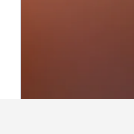
Hjem
Storbritannien
314.761
England