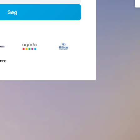
Søg
lere