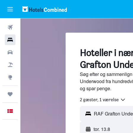
Fly
Hotel
Hoteller i n
Billeje
Grafton Unde
Pakkerejser
Søg efter og sammenlign 
Explore
Underwood fra hundredvi
og spar penge.
Trips
2 gæster, 1 værelse
Dansk
tor. 13.8