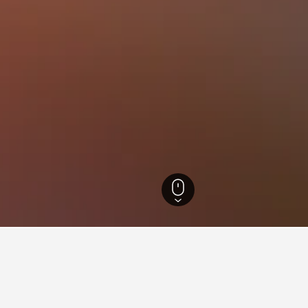
243.260
Northamptonshire
614
RAF Grafton Underwood